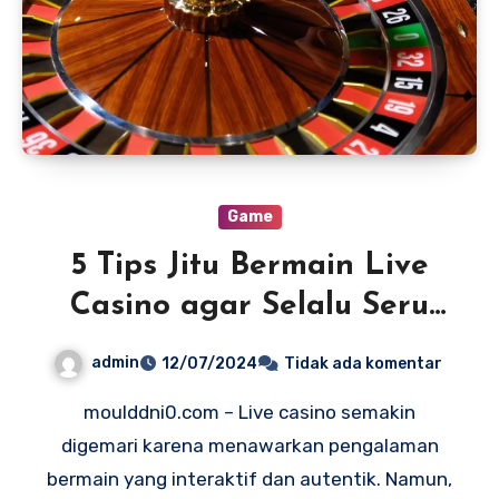
Game
5 Tips Jitu Bermain Live
Casino agar Selalu Seru
dan Menguntungkan
admin
12/07/2024
Tidak ada komentar
moulddni0.com – Live casino semakin
digemari karena menawarkan pengalaman
bermain yang interaktif dan autentik. Namun,