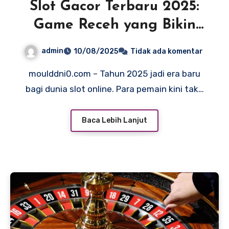
Slot Gacor Terbaru 2025:
Game Receh yang Bikin
Maxwin Tiap Hari
admin
10/08/2025
Tidak ada komentar
moulddni0.com – Tahun 2025 jadi era baru
bagi dunia slot online. Para pemain kini tak…
Baca Lebih Lanjut