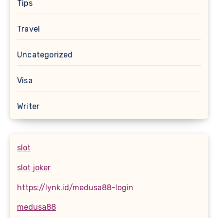
Tips
Travel
Uncategorized
Visa
Writer
slot
slot joker
https://lynk.id/medusa88-login
medusa88