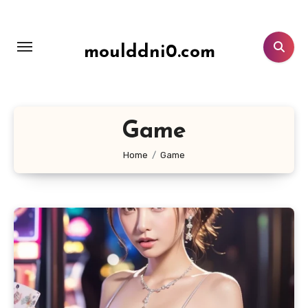
Lewati
ke
konten
moulddni0.com
Game
Home
Game