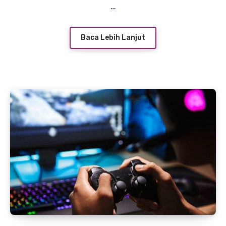
…
Baca Lebih Lanjut