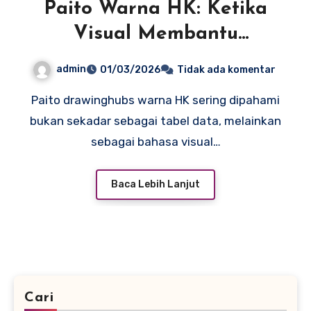
Paito Warna HK: Ketika
Visual Membantu
Menyederhanakan Pola
admin
01/03/2026
Tidak ada komentar
Rumit
Paito drawinghubs warna HK sering dipahami
bukan sekadar sebagai tabel data, melainkan
sebagai bahasa visual…
Baca Lebih Lanjut
Cari