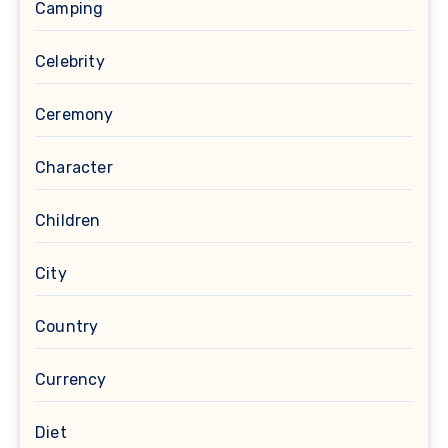
Camping
Celebrity
Ceremony
Character
Children
City
Country
Currency
Diet