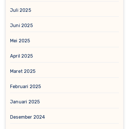
Juli 2025
Juni 2025
Mei 2025
April 2025
Maret 2025
Februari 2025
Januari 2025
Desember 2024