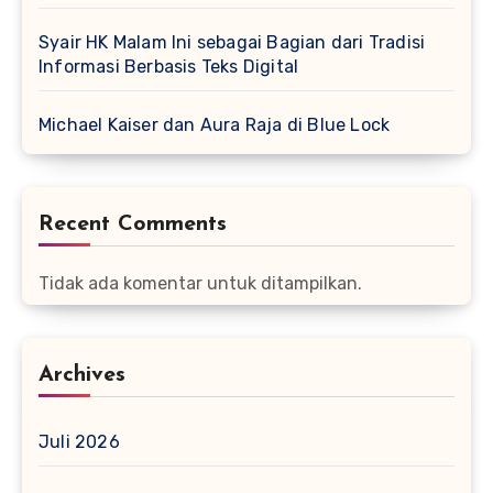
Syair HK Malam Ini sebagai Bagian dari Tradisi
Informasi Berbasis Teks Digital
Michael Kaiser dan Aura Raja di Blue Lock
Recent Comments
Tidak ada komentar untuk ditampilkan.
Archives
Juli 2026