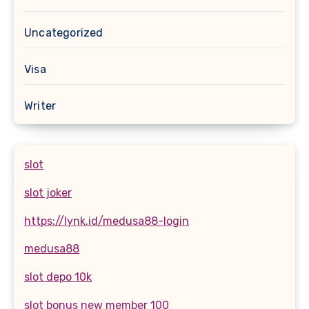
Uncategorized
Visa
Writer
slot
slot joker
https://lynk.id/medusa88-login
medusa88
slot depo 10k
slot bonus new member 100