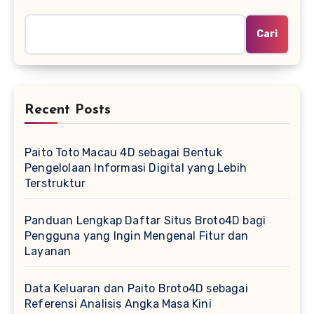
Cari
Recent Posts
Paito Toto Macau 4D sebagai Bentuk
Pengelolaan Informasi Digital yang Lebih
Terstruktur
Panduan Lengkap Daftar Situs Broto4D bagi
Pengguna yang Ingin Mengenal Fitur dan
Layanan
Data Keluaran dan Paito Broto4D sebagai
Referensi Analisis Angka Masa Kini