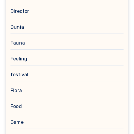
Director
Dunia
Fauna
Feeling
festival
Flora
Food
Game