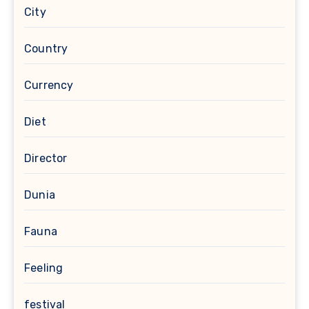
City
Country
Currency
Diet
Director
Dunia
Fauna
Feeling
festival