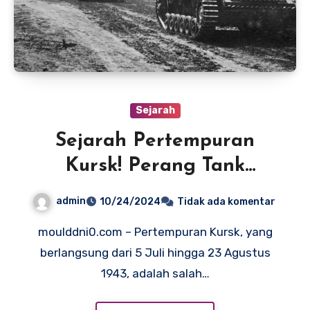
Sejarah
Sejarah Pertempuran
Kursk! Perang Tank
Terbesar Dalam Sejarah
admin
10/24/2024
Tidak ada komentar
moulddni0.com – Pertempuran Kursk, yang
berlangsung dari 5 Juli hingga 23 Agustus
1943, adalah salah…