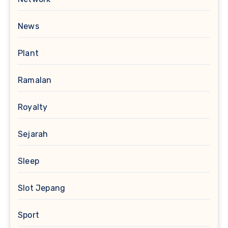
News
Plant
Ramalan
Royalty
Sejarah
Sleep
Slot Jepang
Sport