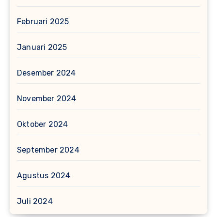
Februari 2025
Januari 2025
Desember 2024
November 2024
Oktober 2024
September 2024
Agustus 2024
Juli 2024