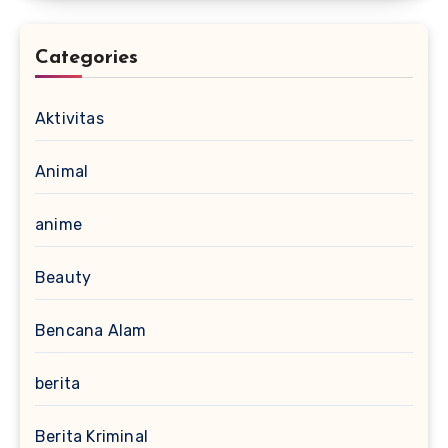
Categories
Aktivitas
Animal
anime
Beauty
Bencana Alam
berita
Berita Kriminal