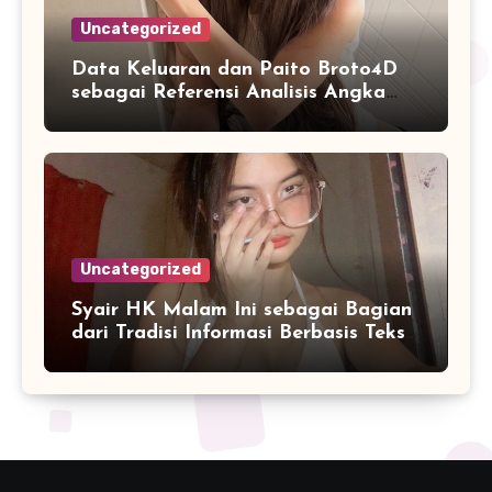
Uncategorized
Data Keluaran dan Paito Broto4D
sebagai Referensi Analisis Angka
Masa Kini
Uncategorized
Syair HK Malam Ini sebagai Bagian
dari Tradisi Informasi Berbasis Teks
Digital