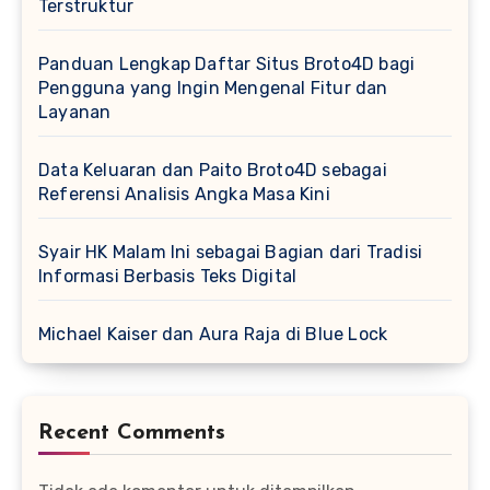
Terstruktur
Panduan Lengkap Daftar Situs Broto4D bagi
Pengguna yang Ingin Mengenal Fitur dan
Layanan
Data Keluaran dan Paito Broto4D sebagai
Referensi Analisis Angka Masa Kini
Syair HK Malam Ini sebagai Bagian dari Tradisi
Informasi Berbasis Teks Digital
Michael Kaiser dan Aura Raja di Blue Lock
Recent Comments