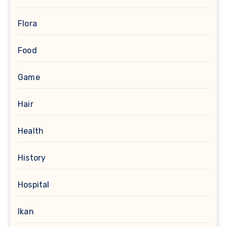
Flora
Food
Game
Hair
Health
History
Hospital
Ikan