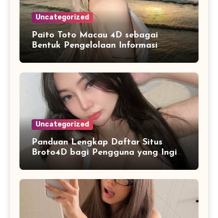
Uncategorized
Paito Toto Macau 4D sebagai
Bentuk Pengelolaan Informasi
Digital yang Lebih Terstruktur
Uncategorized
Panduan Lengkap Daftar Situs
Broto4D bagi Pengguna yang Ingin
Mengenal Fitur dan Layanan