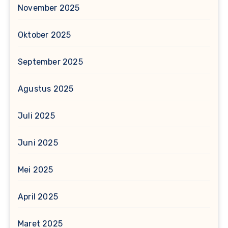
November 2025
Oktober 2025
September 2025
Agustus 2025
Juli 2025
Juni 2025
Mei 2025
April 2025
Maret 2025