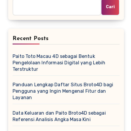
Cari
Recent Posts
Paito Toto Macau 4D sebagai Bentuk
Pengelolaan Informasi Digital yang Lebih
Terstruktur
Panduan Lengkap Daftar Situs Broto4D bagi
Pengguna yang Ingin Mengenal Fitur dan
Layanan
Data Keluaran dan Paito Broto4D sebagai
Referensi Analisis Angka Masa Kini