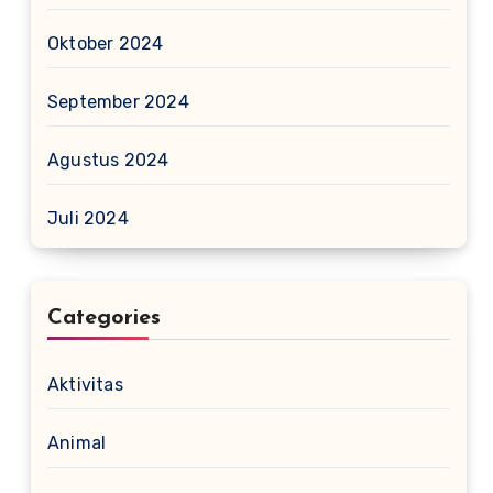
Oktober 2024
September 2024
Agustus 2024
Juli 2024
Categories
Aktivitas
Animal