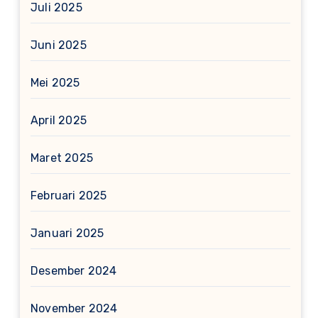
Juli 2025
Juni 2025
Mei 2025
April 2025
Maret 2025
Februari 2025
Januari 2025
Desember 2024
November 2024