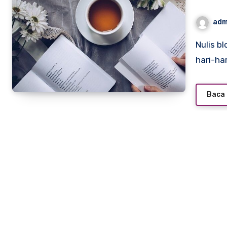
adm
Nulis blog itu asik, tapi jujur aja nggak selalu gampang. Ada
hari-ha
Baca 