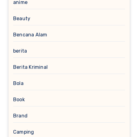
anime
Beauty
Bencana Alam
berita
Berita Kriminal
Bola
Book
Brand
Camping