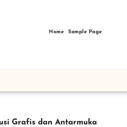
Home
Sample Page
usi Grafis dan Antarmuka