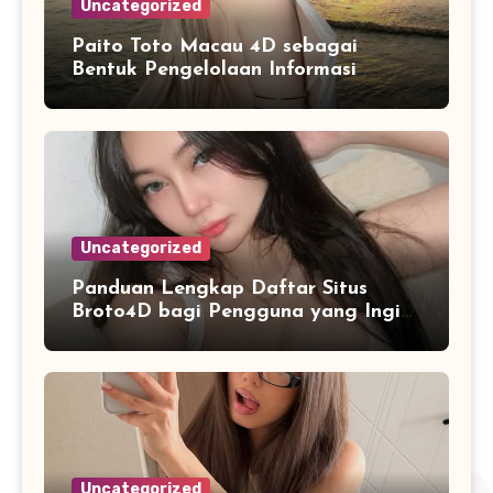
Uncategorized
Paito Toto Macau 4D sebagai
Bentuk Pengelolaan Informasi
Digital yang Lebih Terstruktur
Uncategorized
Panduan Lengkap Daftar Situs
Broto4D bagi Pengguna yang Ingin
Mengenal Fitur dan Layanan
Uncategorized