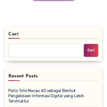
Cari
Cari
Recent Posts
Paito Toto Macau 4D sebagai Bentuk
Pengelolaan Informasi Digital yang Lebih
Terstruktur