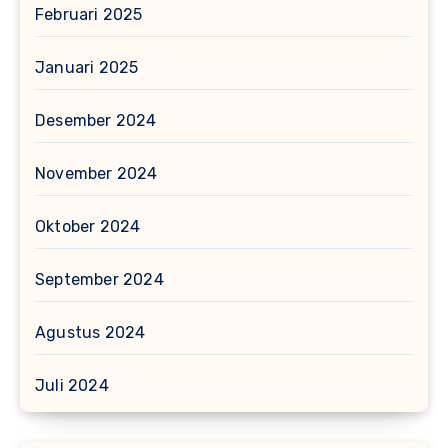
Februari 2025
Januari 2025
Desember 2024
November 2024
Oktober 2024
September 2024
Agustus 2024
Juli 2024