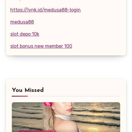
https://lynk.id/medusa88-login
medusa88
slot depo 10k
slot bonus new member 100
You Missed