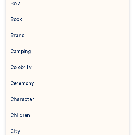
Bola
Book
Brand
Camping
Celebrity
Ceremony
Character
Children
City