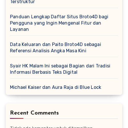
Terstruktur
Panduan Lengkap Daftar Situs Broto4D bagi
Pengguna yang Ingin Mengenal Fitur dan
Layanan
Data Keluaran dan Paito Broto4D sebagai
Referensi Analisis Angka Masa Kini
Syair HK Malam Ini sebagai Bagian dari Tradisi
Informasi Berbasis Teks Digital
Michael Kaiser dan Aura Raja di Blue Lock
Recent Comments