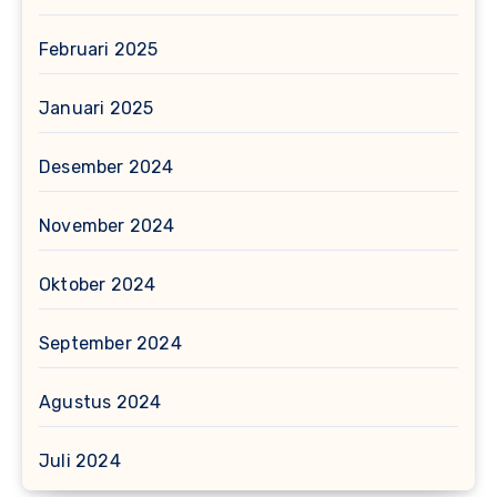
Februari 2025
Januari 2025
Desember 2024
November 2024
Oktober 2024
September 2024
Agustus 2024
Juli 2024