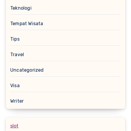
Teknologi
Tempat Wisata
Tips
Travel
Uncategorized
Visa
Writer
slot