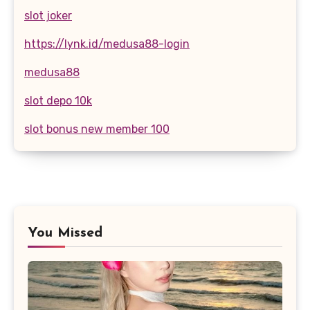
slot joker
https://lynk.id/medusa88-login
medusa88
slot depo 10k
slot bonus new member 100
You Missed