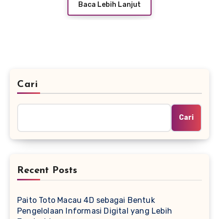
Baca Lebih Lanjut
Cari
Cari
Recent Posts
Paito Toto Macau 4D sebagai Bentuk
Pengelolaan Informasi Digital yang Lebih