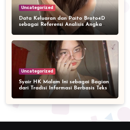
Uncategorized
Data Keluaran dan Paito Broto4D
sebagai Referensi Analisis Angka
Masa Kini
Uncategorized
Syair HK Malam Ini sebagai Bagian
dari Tradisi Informasi Berbasis Teks
Digital