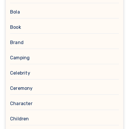
Bola
Book
Brand
Camping
Celebrity
Ceremony
Character
Children