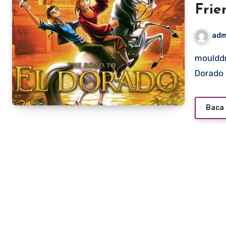
Frie
adm
moulddni0.com – Released in March 2000, The Road to El
Dorado 
Baca 