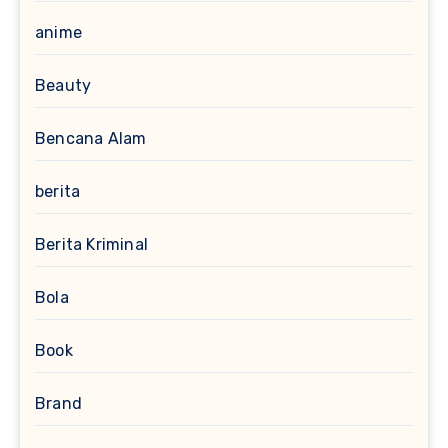
anime
Beauty
Bencana Alam
berita
Berita Kriminal
Bola
Book
Brand