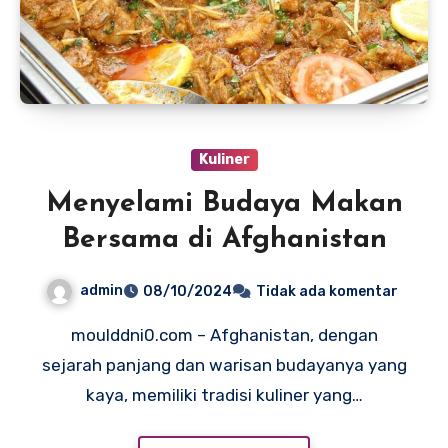
Kuliner
Menyelami Budaya Makan
Bersama di Afghanistan
admin
08/10/2024
Tidak ada komentar
moulddni0.com – Afghanistan, dengan
sejarah panjang dan warisan budayanya yang
kaya, memiliki tradisi kuliner yang…