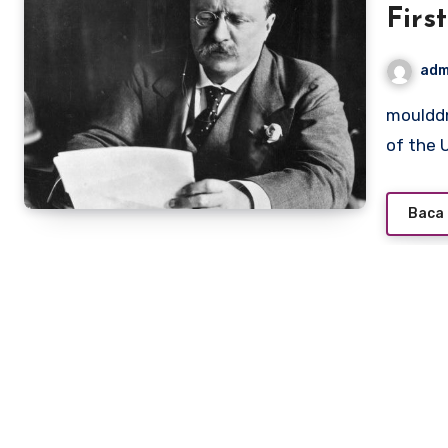
Firs
adm
moulddni0.com – Theodore Roosevelt, the 26th President
of the 
Baca 