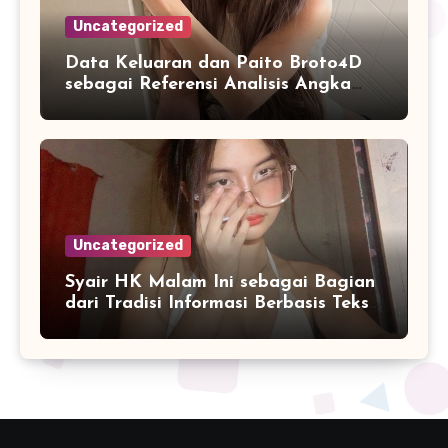
Uncategorized
Data Keluaran dan Paito Broto4D
sebagai Referensi Analisis Angka
Masa Kini
Uncategorized
Syair HK Malam Ini sebagai Bagian
dari Tradisi Informasi Berbasis Teks
Digital