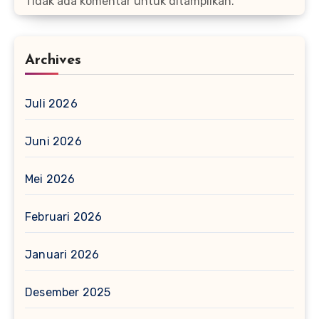
Tidak ada komentar untuk ditampilkan.
Archives
Juli 2026
Juni 2026
Mei 2026
Februari 2026
Januari 2026
Desember 2025