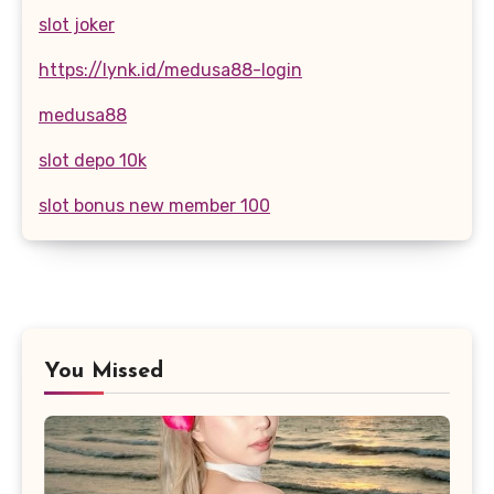
slot joker
https://lynk.id/medusa88-login
medusa88
slot depo 10k
slot bonus new member 100
You Missed