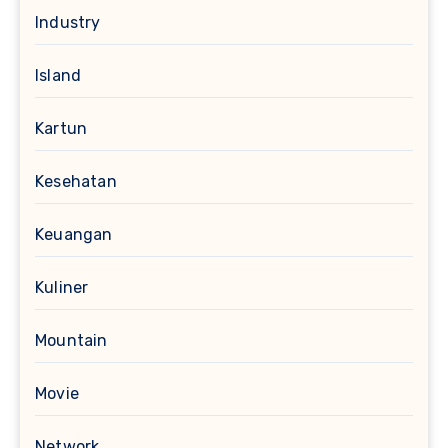
Industry
Island
Kartun
Kesehatan
Keuangan
Kuliner
Mountain
Movie
Network