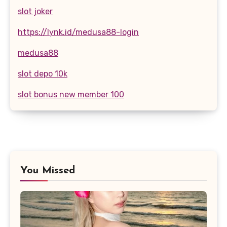
slot joker
https://lynk.id/medusa88-login
medusa88
slot depo 10k
slot bonus new member 100
You Missed