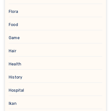
Flora
Food
Game
Hair
Health
History
Hospital
Ikan