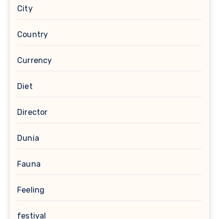
City
Country
Currency
Diet
Director
Dunia
Fauna
Feeling
festival