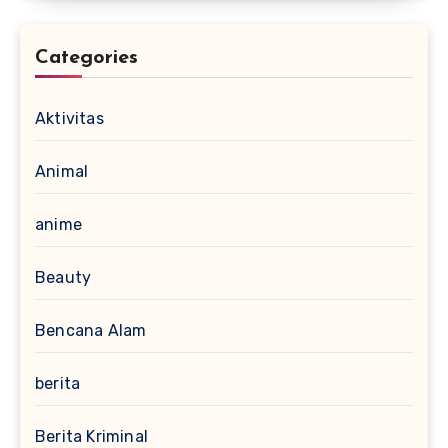
Categories
Aktivitas
Animal
anime
Beauty
Bencana Alam
berita
Berita Kriminal