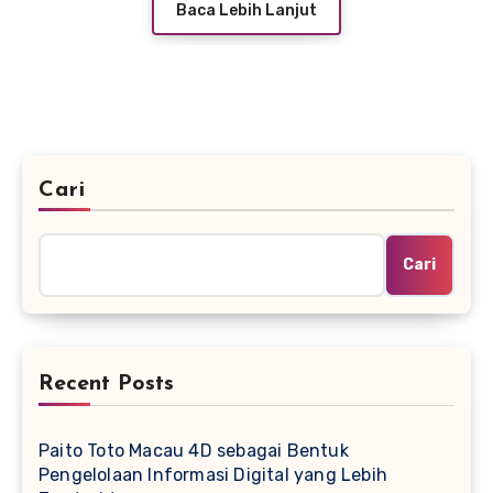
Baca Lebih Lanjut
Cari
Cari
Recent Posts
Paito Toto Macau 4D sebagai Bentuk
Pengelolaan Informasi Digital yang Lebih