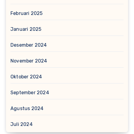
Februari 2025
Januari 2025
Desember 2024
November 2024
Oktober 2024
September 2024
Agustus 2024
Juli 2024