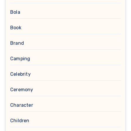
Bola
Book
Brand
Camping
Celebrity
Ceremony
Character
Children