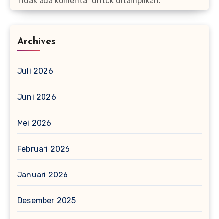
Tidak ada komentar untuk ditampilkan.
Archives
Juli 2026
Juni 2026
Mei 2026
Februari 2026
Januari 2026
Desember 2025