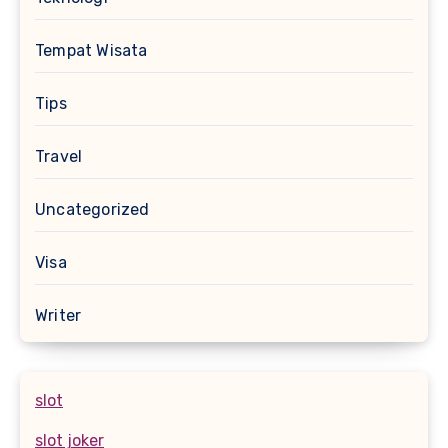
Tempat Wisata
Tips
Travel
Uncategorized
Visa
Writer
slot
slot joker