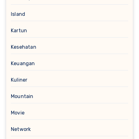
Island
Kartun
Kesehatan
Keuangan
Kuliner
Mountain
Movie
Network