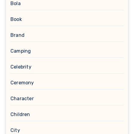
Bola
Book
Brand
Camping
Celebrity
Ceremony
Character
Children
City