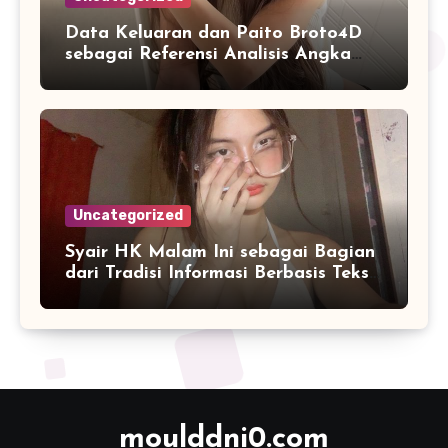
Data Keluaran dan Paito Broto4D
sebagai Referensi Analisis Angka
Masa Kini
Uncategorized
Syair HK Malam Ini sebagai Bagian
dari Tradisi Informasi Berbasis Teks
Digital
moulddni0.com