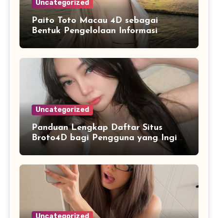
Uncategorized
Paito Toto Macau 4D sebagai
Bentuk Pengelolaan Informasi
Digital yang Lebih Terstruktur
Uncategorized
Panduan Lengkap Daftar Situs
Broto4D bagi Pengguna yang Ingin
Mengenal Fitur dan Layanan
Uncategorized