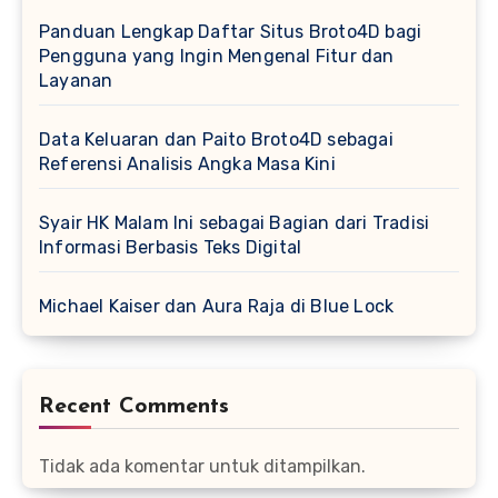
Panduan Lengkap Daftar Situs Broto4D bagi
Pengguna yang Ingin Mengenal Fitur dan
Layanan
Data Keluaran dan Paito Broto4D sebagai
Referensi Analisis Angka Masa Kini
Syair HK Malam Ini sebagai Bagian dari Tradisi
Informasi Berbasis Teks Digital
Michael Kaiser dan Aura Raja di Blue Lock
Recent Comments
Tidak ada komentar untuk ditampilkan.