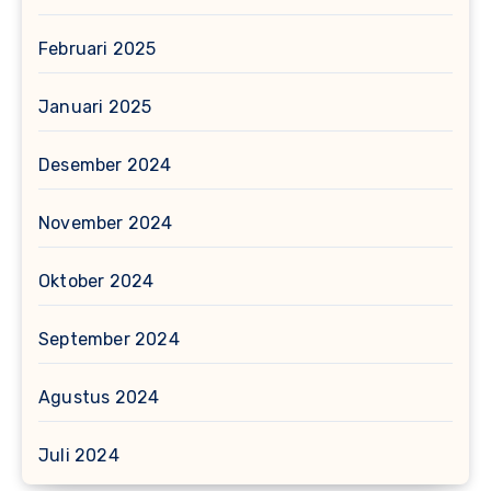
Februari 2025
Januari 2025
Desember 2024
November 2024
Oktober 2024
September 2024
Agustus 2024
Juli 2024