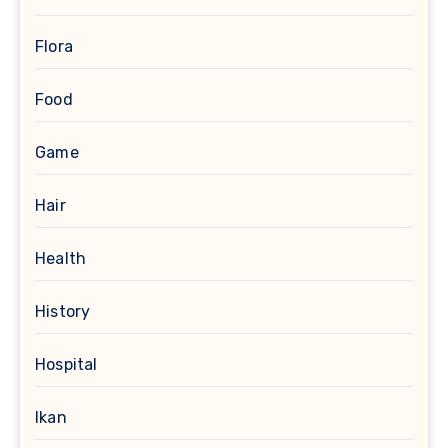
Flora
Food
Game
Hair
Health
History
Hospital
Ikan