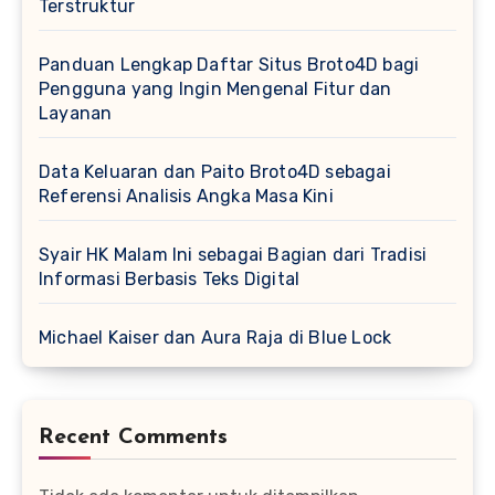
Terstruktur
Panduan Lengkap Daftar Situs Broto4D bagi
Pengguna yang Ingin Mengenal Fitur dan
Layanan
Data Keluaran dan Paito Broto4D sebagai
Referensi Analisis Angka Masa Kini
Syair HK Malam Ini sebagai Bagian dari Tradisi
Informasi Berbasis Teks Digital
Michael Kaiser dan Aura Raja di Blue Lock
Recent Comments