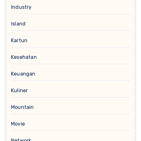
Industry
Island
Kartun
Kesehatan
Keuangan
Kuliner
Mountain
Movie
Network