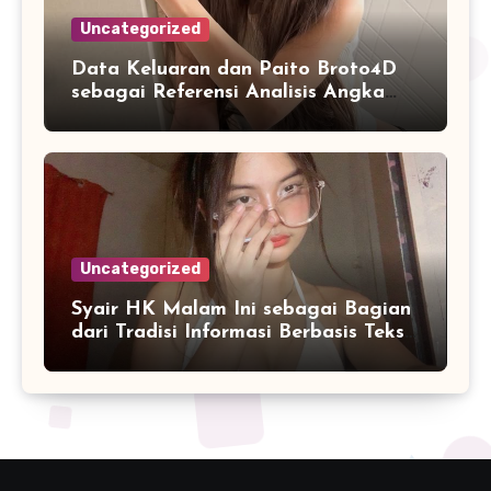
Uncategorized
Data Keluaran dan Paito Broto4D
sebagai Referensi Analisis Angka
Masa Kini
Uncategorized
Syair HK Malam Ini sebagai Bagian
dari Tradisi Informasi Berbasis Teks
Digital