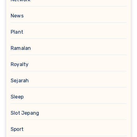
News
Plant
Ramalan
Royalty
Sejarah
Sleep
Slot Jepang
Sport