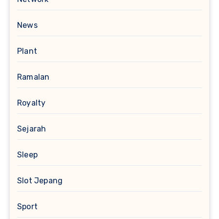
News
Plant
Ramalan
Royalty
Sejarah
Sleep
Slot Jepang
Sport