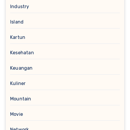
Industry
Island
Kartun
Kesehatan
Keuangan
Kuliner
Mountain
Movie
Network