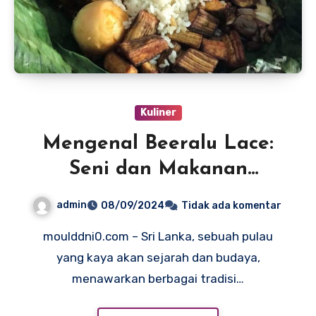
Kuliner
Mengenal Beeralu Lace:
Seni dan Makanan
Tradisional Sri Lanka
admin
08/09/2024
Tidak ada komentar
moulddni0.com – Sri Lanka, sebuah pulau
yang kaya akan sejarah dan budaya,
menawarkan berbagai tradisi…