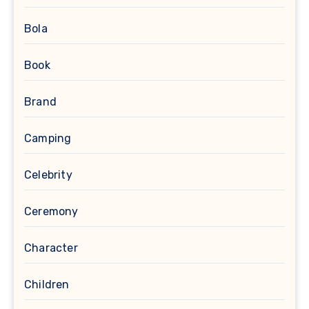
Bola
Book
Brand
Camping
Celebrity
Ceremony
Character
Children