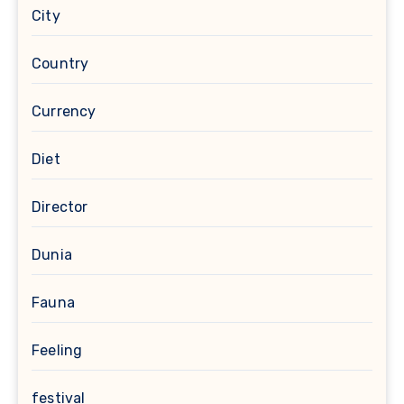
City
Country
Currency
Diet
Director
Dunia
Fauna
Feeling
festival