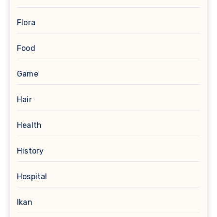
Flora
Food
Game
Hair
Health
History
Hospital
Ikan