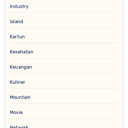
Industry
Island
Kartun
Kesehatan
Keuangan
Kuliner
Mountain
Movie
Network