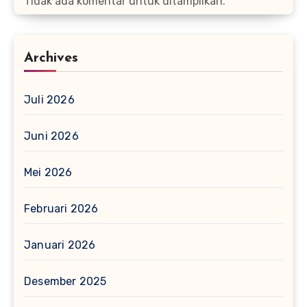
Tidak ada komentar untuk ditampilkan.
Archives
Juli 2026
Juni 2026
Mei 2026
Februari 2026
Januari 2026
Desember 2025