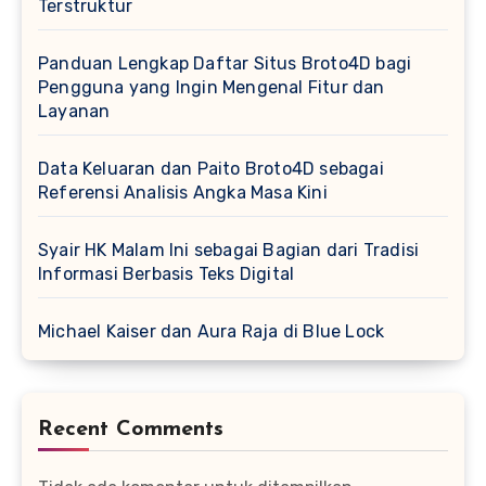
Terstruktur
Panduan Lengkap Daftar Situs Broto4D bagi
Pengguna yang Ingin Mengenal Fitur dan
Layanan
Data Keluaran dan Paito Broto4D sebagai
Referensi Analisis Angka Masa Kini
Syair HK Malam Ini sebagai Bagian dari Tradisi
Informasi Berbasis Teks Digital
Michael Kaiser dan Aura Raja di Blue Lock
Recent Comments