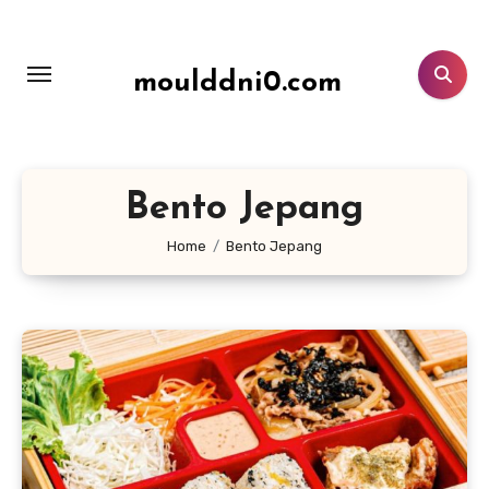
Lewati
ke
konten
moulddni0.com
Bento Jepang
Home
Bento Jepang