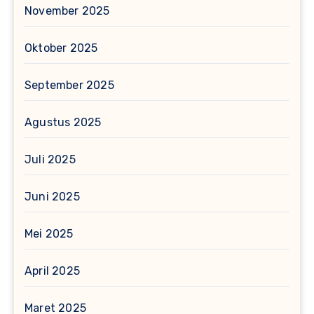
November 2025
Oktober 2025
September 2025
Agustus 2025
Juli 2025
Juni 2025
Mei 2025
April 2025
Maret 2025