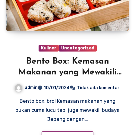
Kuliner
Uncategorized
Bento Box: Kemasan
Makanan yang Mewakili
Budaya Jepang
admin
10/01/2024
Tidak ada komentar
Bento box, bro! Kemasan makanan yang
bukan cuma lucu tapi juga mewakili budaya
Jepang dengan…