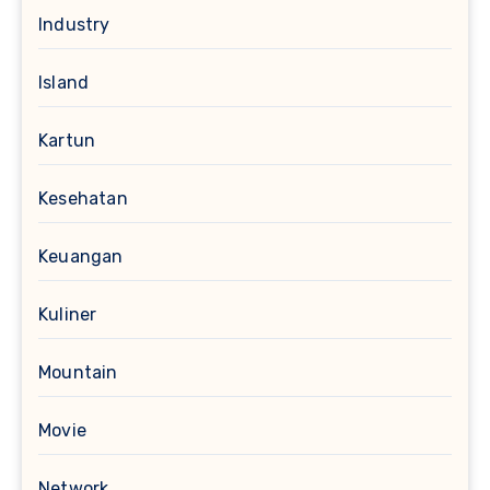
Industry
Island
Kartun
Kesehatan
Keuangan
Kuliner
Mountain
Movie
Network