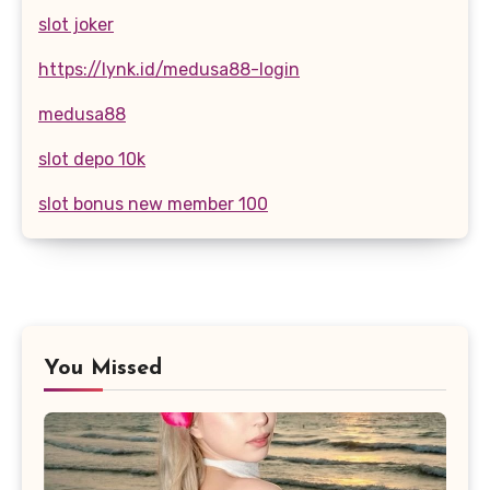
slot joker
https://lynk.id/medusa88-login
medusa88
slot depo 10k
slot bonus new member 100
You Missed