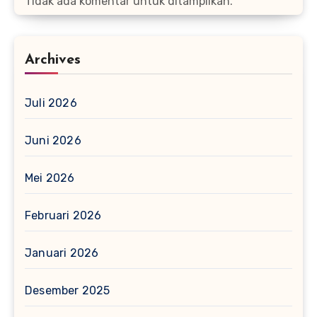
Tidak ada komentar untuk ditampilkan.
Archives
Juli 2026
Juni 2026
Mei 2026
Februari 2026
Januari 2026
Desember 2025