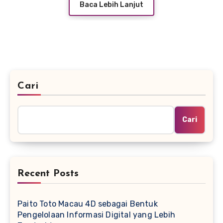
Baca Lebih Lanjut
Cari
Cari
Recent Posts
Paito Toto Macau 4D sebagai Bentuk
Pengelolaan Informasi Digital yang Lebih