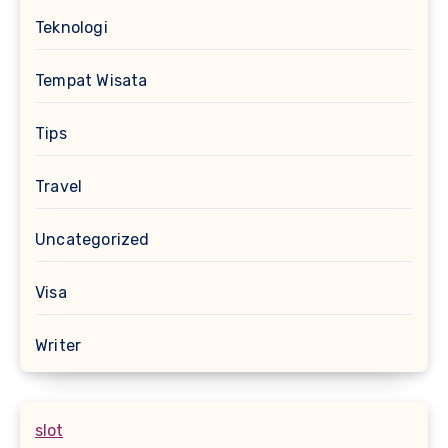
Teknologi
Tempat Wisata
Tips
Travel
Uncategorized
Visa
Writer
slot