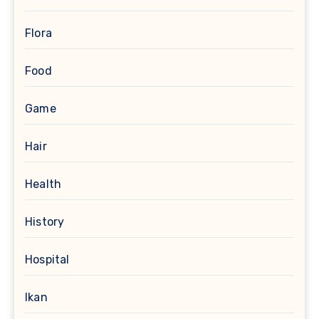
Flora
Food
Game
Hair
Health
History
Hospital
Ikan