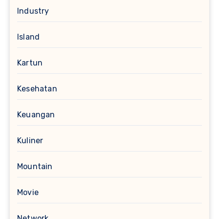
Industry
Island
Kartun
Kesehatan
Keuangan
Kuliner
Mountain
Movie
Network