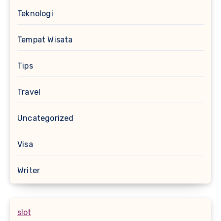
Teknologi
Tempat Wisata
Tips
Travel
Uncategorized
Visa
Writer
slot