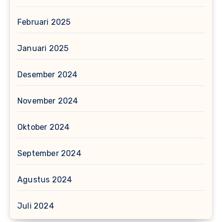
Februari 2025
Januari 2025
Desember 2024
November 2024
Oktober 2024
September 2024
Agustus 2024
Juli 2024