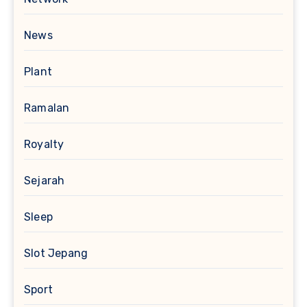
News
Plant
Ramalan
Royalty
Sejarah
Sleep
Slot Jepang
Sport