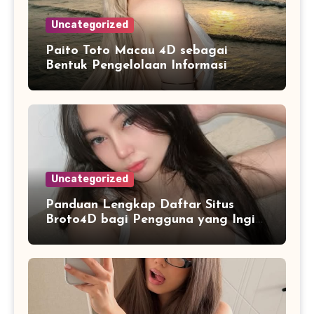
Uncategorized
Paito Toto Macau 4D sebagai
Bentuk Pengelolaan Informasi
Digital yang Lebih Terstruktur
Uncategorized
Panduan Lengkap Daftar Situs
Broto4D bagi Pengguna yang Ingin
Mengenal Fitur dan Layanan