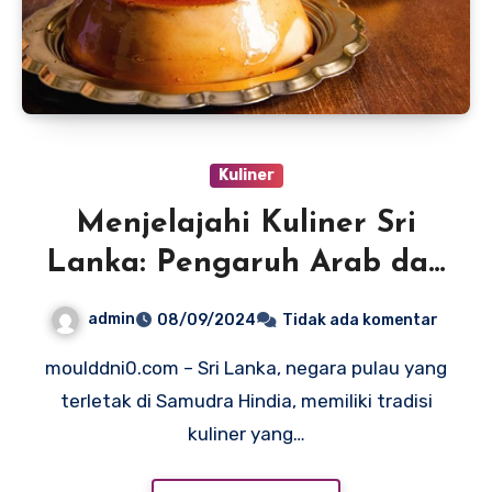
Kuliner
Menjelajahi Kuliner Sri
Lanka: Pengaruh Arab dan
Melayu
admin
08/09/2024
Tidak ada komentar
moulddni0.com – Sri Lanka, negara pulau yang
terletak di Samudra Hindia, memiliki tradisi
kuliner yang…