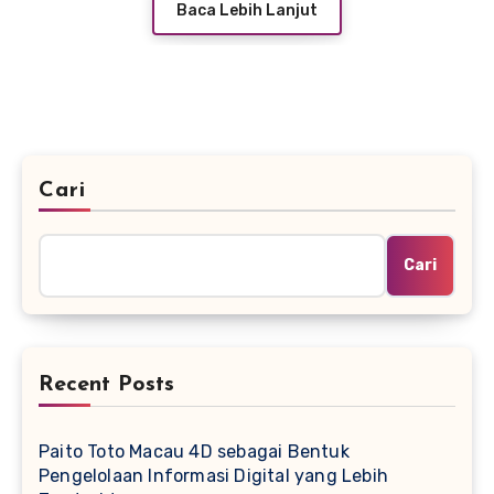
Baca Lebih Lanjut
Cari
Cari
Recent Posts
Paito Toto Macau 4D sebagai Bentuk
Pengelolaan Informasi Digital yang Lebih