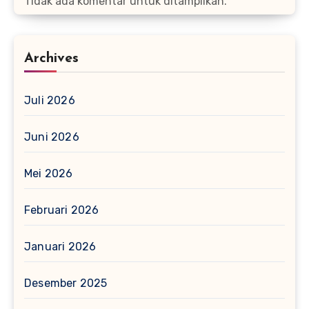
Tidak ada komentar untuk ditampilkan.
Archives
Juli 2026
Juni 2026
Mei 2026
Februari 2026
Januari 2026
Desember 2025