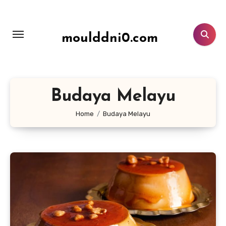
Lewati
ke
konten
moulddni0.com
Budaya Melayu
Home
Budaya Melayu