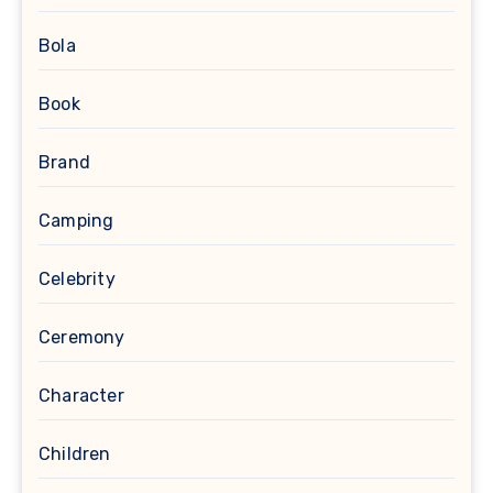
Bola
Book
Brand
Camping
Celebrity
Ceremony
Character
Children