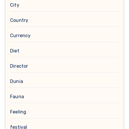
City
Country
Currency
Diet
Director
Dunia
Fauna
Feeling
festival