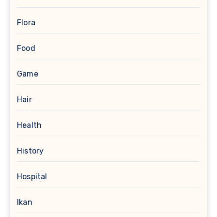
Flora
Food
Game
Hair
Health
History
Hospital
Ikan