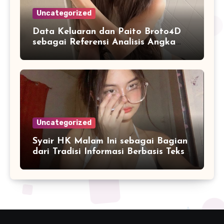
Uncategorized
Data Keluaran dan Paito Broto4D
sebagai Referensi Analisis Angka
Masa Kini
Uncategorized
Syair HK Malam Ini sebagai Bagian
dari Tradisi Informasi Berbasis Teks
Digital