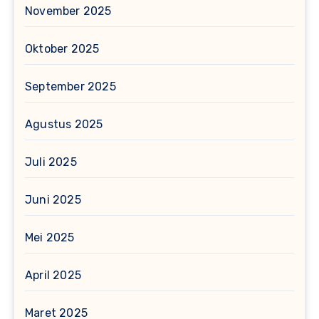
November 2025
Oktober 2025
September 2025
Agustus 2025
Juli 2025
Juni 2025
Mei 2025
April 2025
Maret 2025