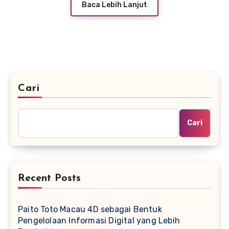
Baca Lebih Lanjut
Cari
Cari
Recent Posts
Paito Toto Macau 4D sebagai Bentuk
Pengelolaan Informasi Digital yang Lebih