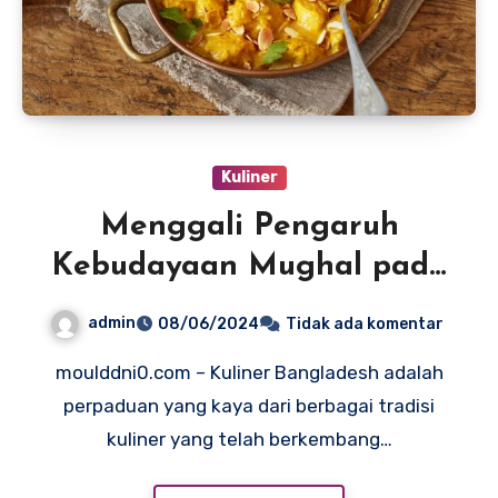
Kuliner
Menggali Pengaruh
Kebudayaan Mughal pada
Kuliner Bangladesh
admin
08/06/2024
Tidak ada komentar
moulddni0.com – Kuliner Bangladesh adalah
perpaduan yang kaya dari berbagai tradisi
kuliner yang telah berkembang…