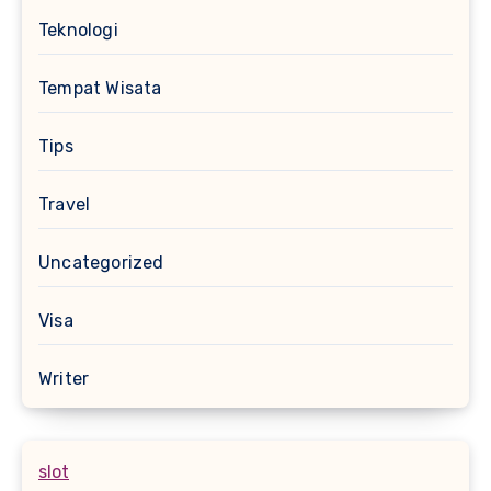
Teknologi
Tempat Wisata
Tips
Travel
Uncategorized
Visa
Writer
slot