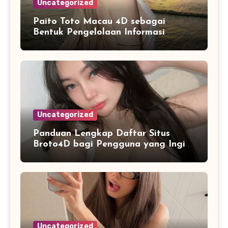
Uncategorized
Paito Toto Macau 4D sebagai
Bentuk Pengelolaan Informasi
Digital yang Lebih Terstruktur
Uncategorized
Panduan Lengkap Daftar Situs
Broto4D bagi Pengguna yang Ingin
Mengenal Fitur dan Layanan
Uncategorized