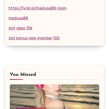
https://lynk.id/medusa88-login
medusa88
slot depo 10k
slot bonus new member 100
You Missed