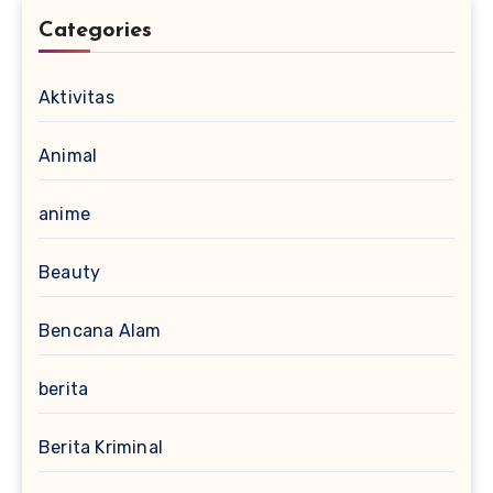
Categories
Aktivitas
Animal
anime
Beauty
Bencana Alam
berita
Berita Kriminal