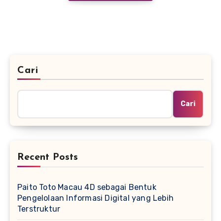
Cari
Cari
Recent Posts
Paito Toto Macau 4D sebagai Bentuk
Pengelolaan Informasi Digital yang Lebih
Terstruktur