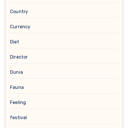
Country
Currency
Diet
Director
Dunia
Fauna
Feeling
festival