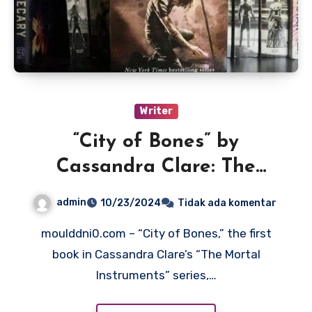
Writer
“City of Bones” by
Cassandra Clare: The
Shadow World
admin
10/23/2024
Tidak ada komentar
moulddni0.com – “City of Bones,” the first
book in Cassandra Clare’s “The Mortal
Instruments” series,…