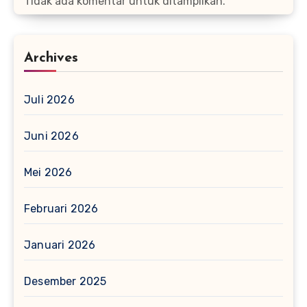
Tidak ada komentar untuk ditampilkan.
Archives
Juli 2026
Juni 2026
Mei 2026
Februari 2026
Januari 2026
Desember 2025