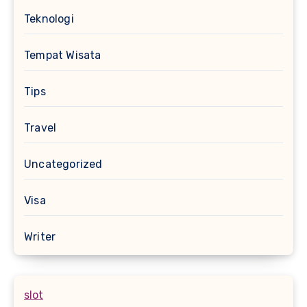
Teknologi
Tempat Wisata
Tips
Travel
Uncategorized
Visa
Writer
slot