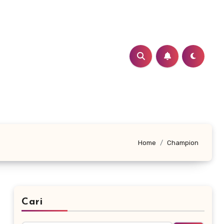
Home
Champion
Cari