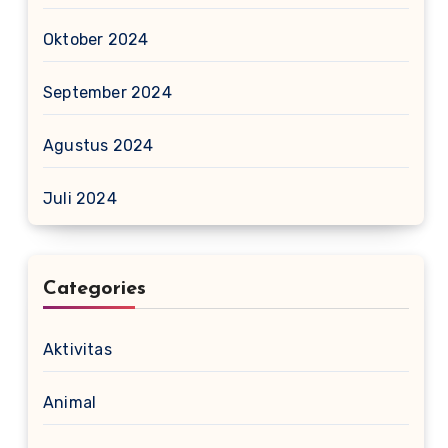
Oktober 2024
September 2024
Agustus 2024
Juli 2024
Categories
Aktivitas
Animal