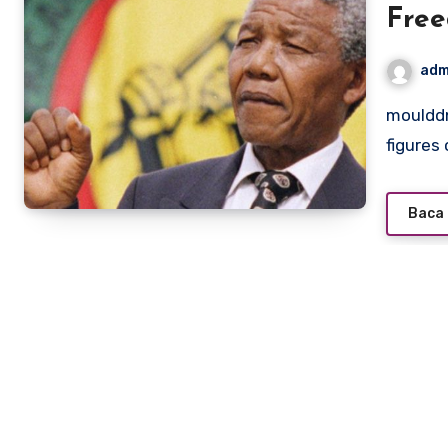
Free
adm
moulddni0.com – Nelson Mandela, one of the most iconic
figures
Baca 