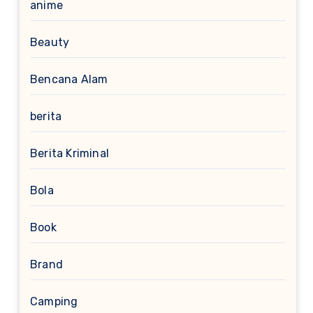
anime
Beauty
Bencana Alam
berita
Berita Kriminal
Bola
Book
Brand
Camping