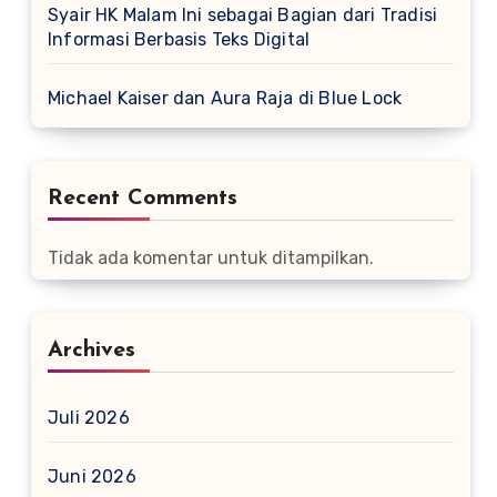
Syair HK Malam Ini sebagai Bagian dari Tradisi
Informasi Berbasis Teks Digital
Michael Kaiser dan Aura Raja di Blue Lock
Recent Comments
Tidak ada komentar untuk ditampilkan.
Archives
Juli 2026
Juni 2026