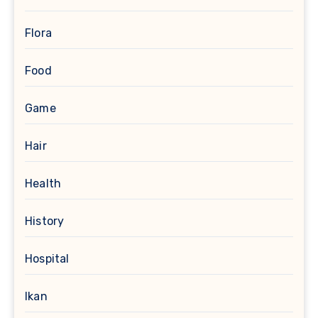
Flora
Food
Game
Hair
Health
History
Hospital
Ikan