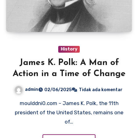
History
James K. Polk: A Man of
Action in a Time of Change
admin
02/06/2025
Tidak ada komentar
moulddni0.com – James K. Polk, the 11th
president of the United States, remains one
of…