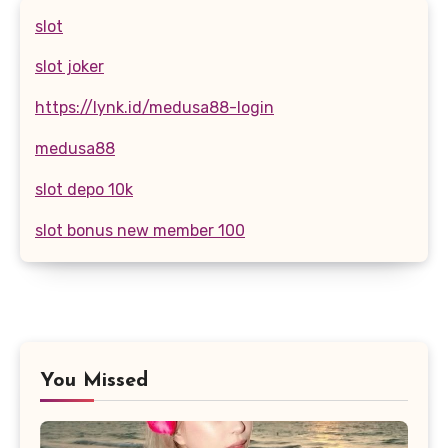
slot
slot joker
https://lynk.id/medusa88-login
medusa88
slot depo 10k
slot bonus new member 100
You Missed