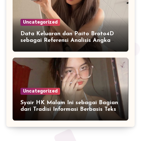
Uncategorized
Data Keluaran dan Paito Broto4D
sebagai Referensi Analisis Angka
Masa Kini
Uncategorized
Syair HK Malam Ini sebagai Bagian
dari Tradisi Informasi Berbasis Teks
Digital