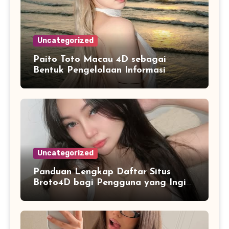
Uncategorized
Paito Toto Macau 4D sebagai
Bentuk Pengelolaan Informasi
Digital yang Lebih Terstruktur
Uncategorized
Panduan Lengkap Daftar Situs
Broto4D bagi Pengguna yang Ingin
Mengenal Fitur dan Layanan