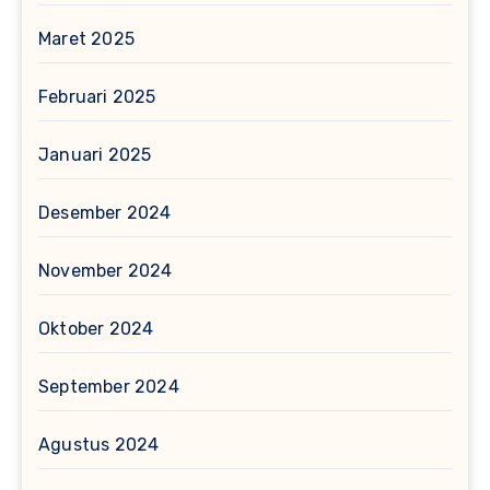
Maret 2025
Februari 2025
Januari 2025
Desember 2024
November 2024
Oktober 2024
September 2024
Agustus 2024