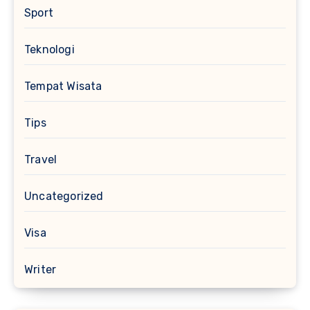
Sport
Teknologi
Tempat Wisata
Tips
Travel
Uncategorized
Visa
Writer