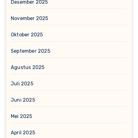
Desember 2025
November 2025
Oktober 2025
September 2025
Agustus 2025
Juli 2025
Juni 2025
Mei 2025
April 2025