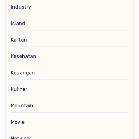
Industry
Island
Kartun
Kesehatan
Keuangan
Kuliner
Mountain
Movie
Network