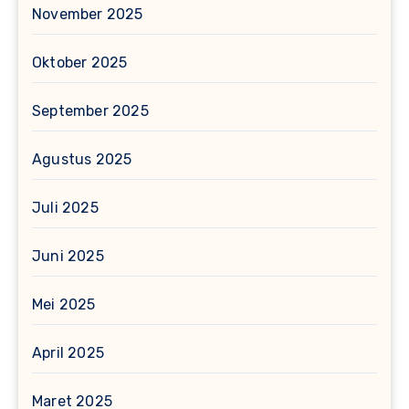
November 2025
Oktober 2025
September 2025
Agustus 2025
Juli 2025
Juni 2025
Mei 2025
April 2025
Maret 2025