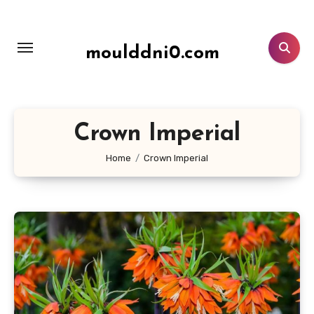
Lewati
ke
konten
moulddni0.com
Crown Imperial
Home
Crown Imperial