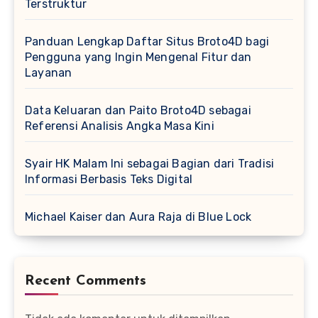
Terstruktur
Panduan Lengkap Daftar Situs Broto4D bagi
Pengguna yang Ingin Mengenal Fitur dan
Layanan
Data Keluaran dan Paito Broto4D sebagai
Referensi Analisis Angka Masa Kini
Syair HK Malam Ini sebagai Bagian dari Tradisi
Informasi Berbasis Teks Digital
Michael Kaiser dan Aura Raja di Blue Lock
Recent Comments