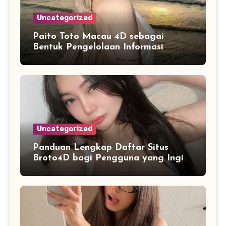
Uncategorized
Paito Toto Macau 4D sebagai
Bentuk Pengelolaan Informasi
Digital yang Lebih Terstruktur
Uncategorized
Panduan Lengkap Daftar Situs
Broto4D bagi Pengguna yang Ingin
Mengenal Fitur dan Layanan