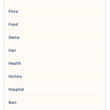
Flora
Food
Game
Hair
Health
History
Hospital
Ikan