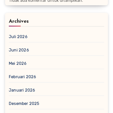
Tidak ada komentar untuk ditampilkan.
Archives
Juli 2026
Juni 2026
Mei 2026
Februari 2026
Januari 2026
Desember 2025