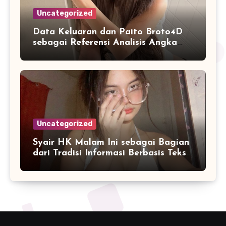
Uncategorized
Data Keluaran dan Paito Broto4D
sebagai Referensi Analisis Angka
Masa Kini
Uncategorized
Syair HK Malam Ini sebagai Bagian
dari Tradisi Informasi Berbasis Teks
Digital