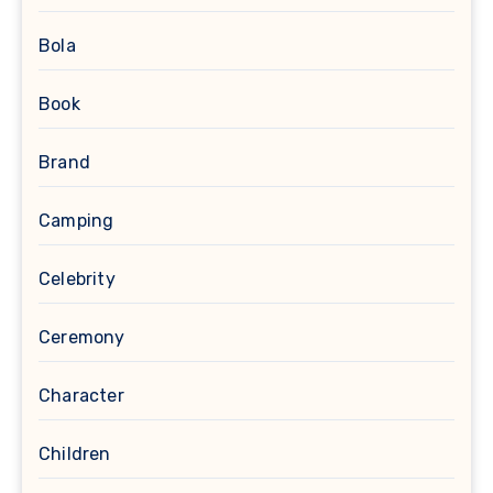
Bola
Book
Brand
Camping
Celebrity
Ceremony
Character
Children