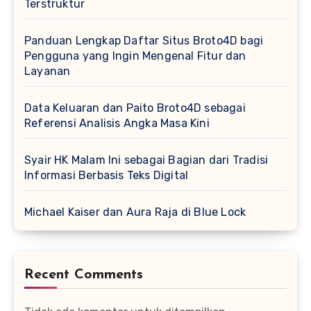
Terstruktur
Panduan Lengkap Daftar Situs Broto4D bagi
Pengguna yang Ingin Mengenal Fitur dan
Layanan
Data Keluaran dan Paito Broto4D sebagai
Referensi Analisis Angka Masa Kini
Syair HK Malam Ini sebagai Bagian dari Tradisi
Informasi Berbasis Teks Digital
Michael Kaiser dan Aura Raja di Blue Lock
Recent Comments