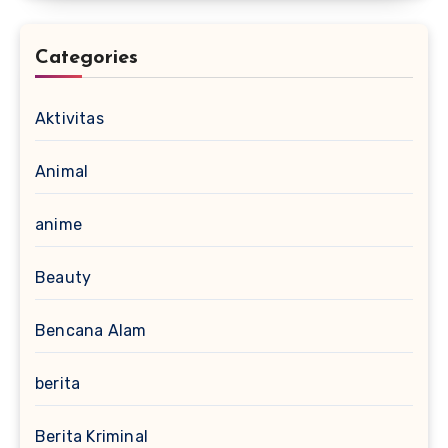
Categories
Aktivitas
Animal
anime
Beauty
Bencana Alam
berita
Berita Kriminal