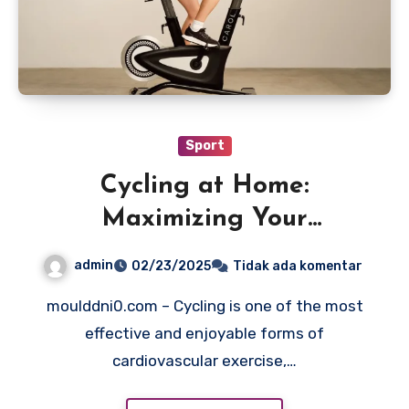
Sport
Cycling at Home:
Maximizing Your
Stationary Bike Sessions
admin
02/23/2025
Tidak ada komentar
moulddni0.com – Cycling is one of the most
effective and enjoyable forms of
cardiovascular exercise,…