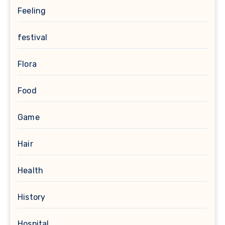
Feeling
festival
Flora
Food
Game
Hair
Health
History
Hospital