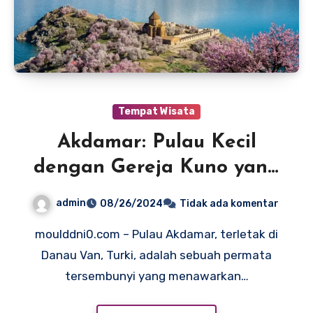
Tempat Wisata
Akdamar: Pulau Kecil
dengan Gereja Kuno yang
Memesona
admin
08/26/2024
Tidak ada komentar
moulddni0.com – Pulau Akdamar, terletak di
Danau Van, Turki, adalah sebuah permata
tersembunyi yang menawarkan…