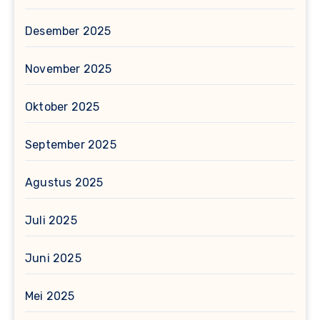
Desember 2025
November 2025
Oktober 2025
September 2025
Agustus 2025
Juli 2025
Juni 2025
Mei 2025