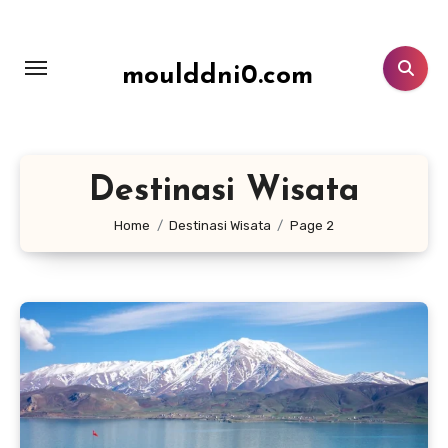
Lewati
ke
konten
moulddni0.com
Destinasi Wisata
Home
Destinasi Wisata
Page 2