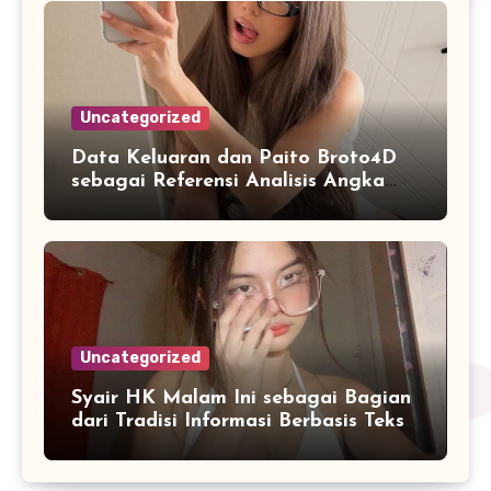
Uncategorized
Data Keluaran dan Paito Broto4D
sebagai Referensi Analisis Angka
Masa Kini
Uncategorized
Syair HK Malam Ini sebagai Bagian
dari Tradisi Informasi Berbasis Teks
Digital