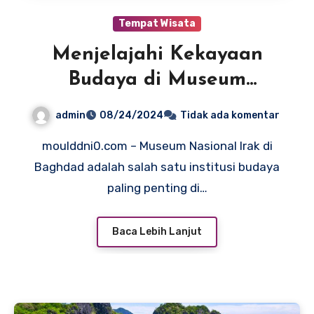
Tempat Wisata
Menjelajahi Kekayaan
Budaya di Museum
Nasional Irak, Baghdad
admin
08/24/2024
Tidak ada komentar
moulddni0.com – Museum Nasional Irak di
Baghdad adalah salah satu institusi budaya
paling penting di…
Baca Lebih Lanjut