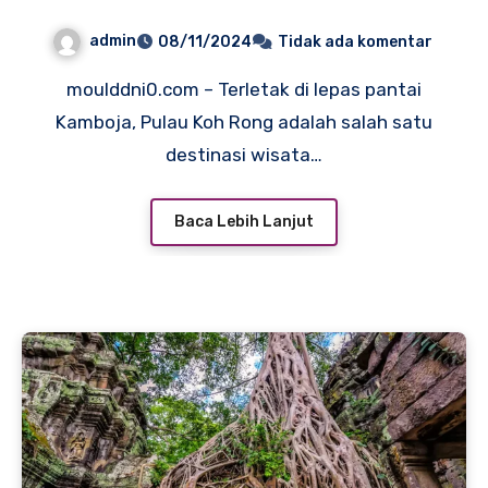
Tersembunyi
admin
08/11/2024
Tidak ada komentar
moulddni0.com – Terletak di lepas pantai
Kamboja, Pulau Koh Rong adalah salah satu
destinasi wisata…
Baca Lebih Lanjut