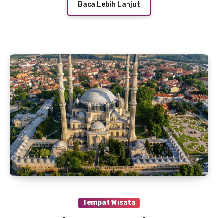
Baca Lebih Lanjut
Tempat Wisata