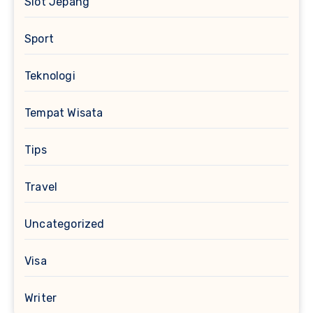
Slot Jepang
Sport
Teknologi
Tempat Wisata
Tips
Travel
Uncategorized
Visa
Writer