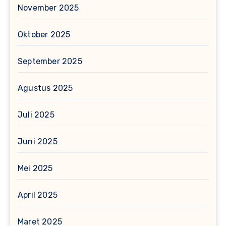
November 2025
Oktober 2025
September 2025
Agustus 2025
Juli 2025
Juni 2025
Mei 2025
April 2025
Maret 2025