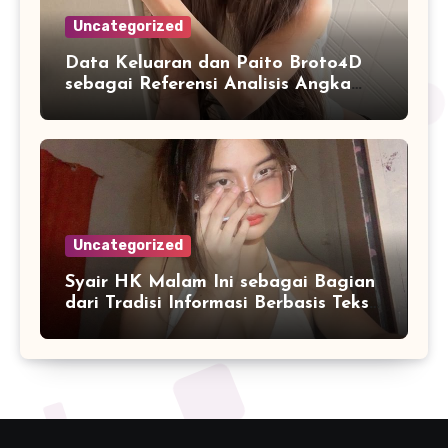
Uncategorized
Data Keluaran dan Paito Broto4D
sebagai Referensi Analisis Angka
Masa Kini
Uncategorized
Syair HK Malam Ini sebagai Bagian
dari Tradisi Informasi Berbasis Teks
Digital