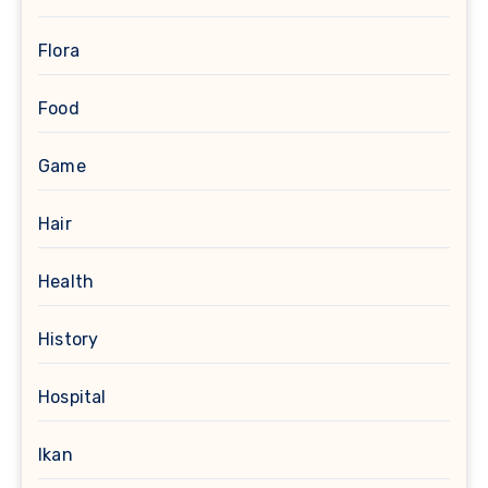
Flora
Food
Game
Hair
Health
History
Hospital
Ikan