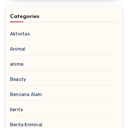
Categories
Aktivitas
Animal
anime
Beauty
Bencana Alam
berita
Berita Kriminal