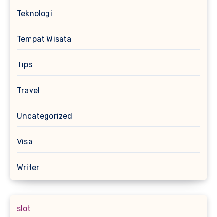
Teknologi
Tempat Wisata
Tips
Travel
Uncategorized
Visa
Writer
slot