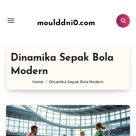
Lewati
ke
konten
moulddni0.com
Dinamika Sepak Bola
Modern
Home
Dinamika Sepak Bola Modern