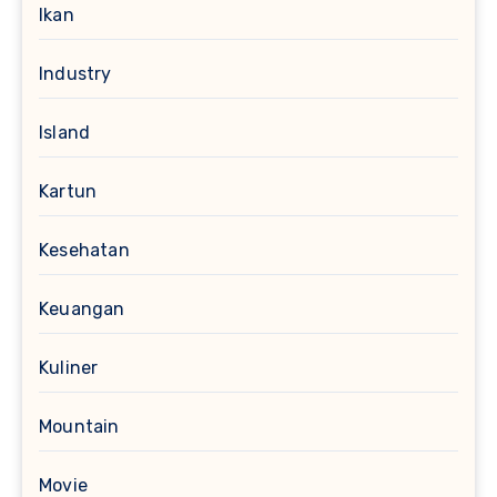
Ikan
Industry
Island
Kartun
Kesehatan
Keuangan
Kuliner
Mountain
Movie