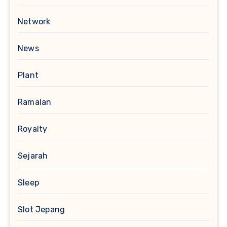
Network
News
Plant
Ramalan
Royalty
Sejarah
Sleep
Slot Jepang