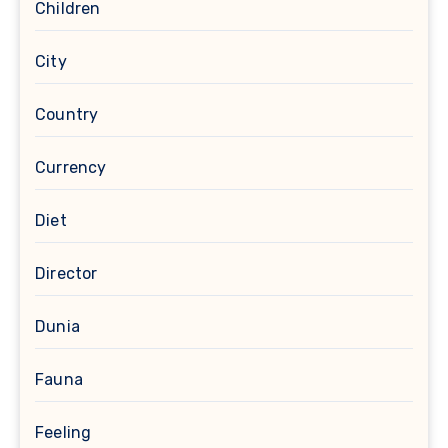
Children
City
Country
Currency
Diet
Director
Dunia
Fauna
Feeling