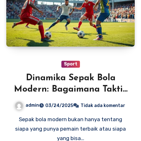
Sport
Dinamika Sepak Bola
Modern: Bagaimana Taktik
Terus Berkembang di Level
admin
03/24/2025
Tidak ada komentar
Dunia
Sepak bola modern bukan hanya tentang
siapa yang punya pemain terbaik atau siapa
yang bisa…