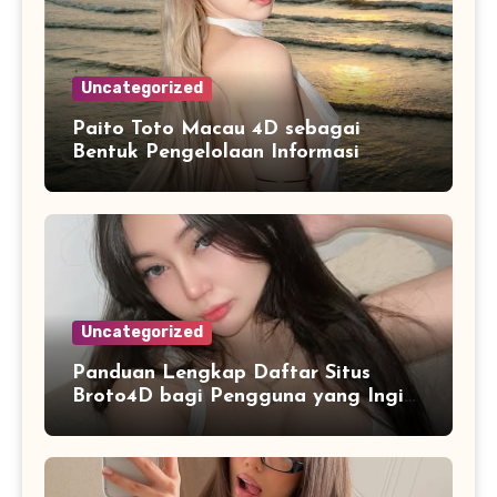
Uncategorized
Paito Toto Macau 4D sebagai
Bentuk Pengelolaan Informasi
Digital yang Lebih Terstruktur
Uncategorized
Panduan Lengkap Daftar Situs
Broto4D bagi Pengguna yang Ingin
Mengenal Fitur dan Layanan