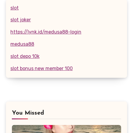
slot
slot joker
https://lynk.id/medusa88-login
medusa88
slot depo 10k
slot bonus new member 100
You Missed