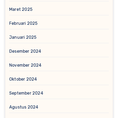
Maret 2025
Februari 2025
Januari 2025
Desember 2024
November 2024
Oktober 2024
September 2024
Agustus 2024