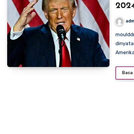
2024
kas
adm
moulddni0 – Donald Trump, kandidat Partai Republik,
dinyat
Amerika
Baca 