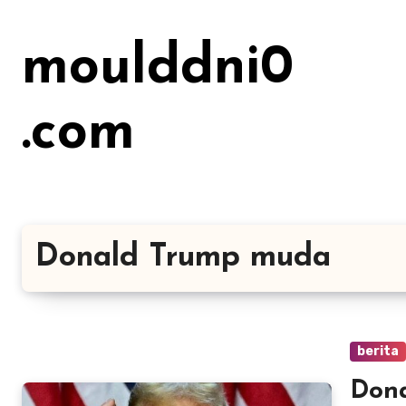
Lewati
ke
moulddni0
konten
.com
Donald Trump muda
berita
Dona