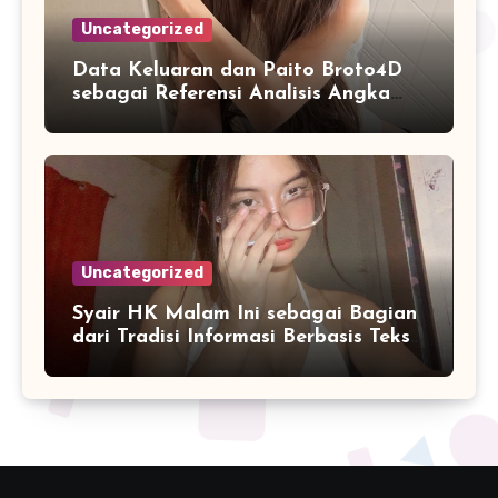
Uncategorized
Data Keluaran dan Paito Broto4D
sebagai Referensi Analisis Angka
Masa Kini
Uncategorized
Syair HK Malam Ini sebagai Bagian
dari Tradisi Informasi Berbasis Teks
Digital