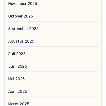
November 2025
Oktober 2025
September 2025
Agustus 2025
Juli 2025
Juni 2025
Mei 2025
April 2025
Maret 2025