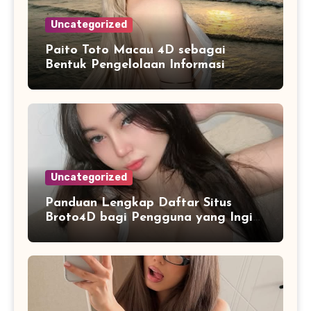
Uncategorized
Paito Toto Macau 4D sebagai
Bentuk Pengelolaan Informasi
Digital yang Lebih Terstruktur
Uncategorized
Panduan Lengkap Daftar Situs
Broto4D bagi Pengguna yang Ingin
Mengenal Fitur dan Layanan