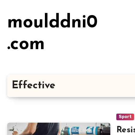
Lewati
ke
moulddni0
konten
.com
Effective
Sport
Resi