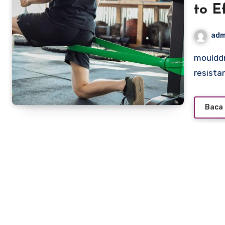
to E
adm
moulddni0.com – Resistance tubes, also known as
resista
Baca 