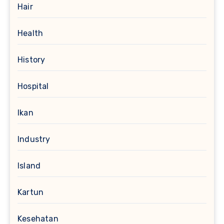
Hair
Health
History
Hospital
Ikan
Industry
Island
Kartun
Kesehatan