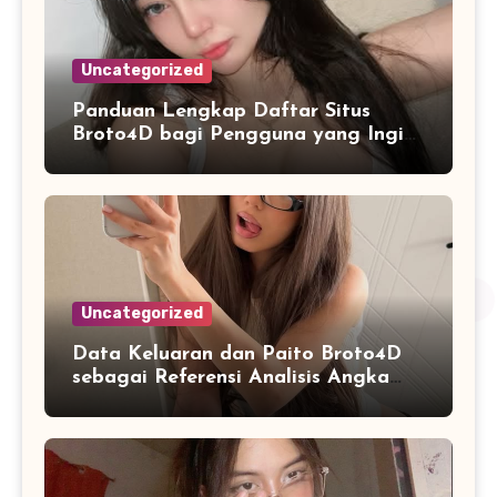
Uncategorized
Panduan Lengkap Daftar Situs
Broto4D bagi Pengguna yang Ingin
Mengenal Fitur dan Layanan
Uncategorized
Data Keluaran dan Paito Broto4D
sebagai Referensi Analisis Angka
Masa Kini