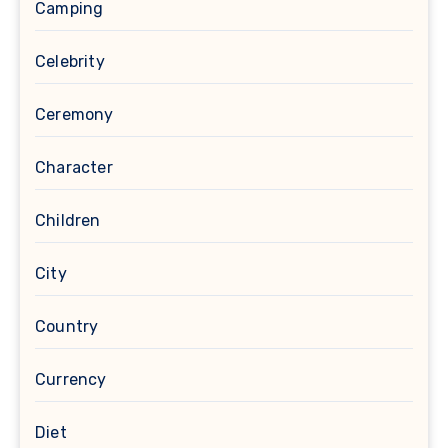
Camping
Celebrity
Ceremony
Character
Children
City
Country
Currency
Diet