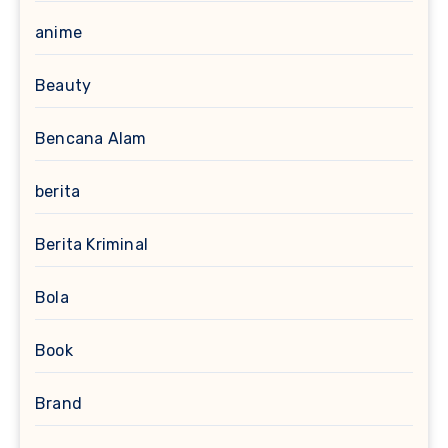
anime
Beauty
Bencana Alam
berita
Berita Kriminal
Bola
Book
Brand