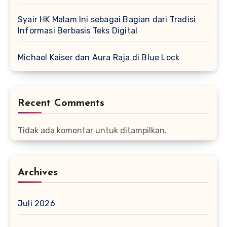
Syair HK Malam Ini sebagai Bagian dari Tradisi
Informasi Berbasis Teks Digital
Michael Kaiser dan Aura Raja di Blue Lock
Recent Comments
Tidak ada komentar untuk ditampilkan.
Archives
Juli 2026