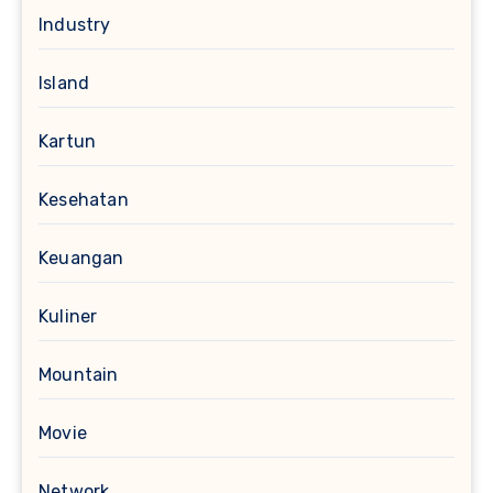
Industry
Island
Kartun
Kesehatan
Keuangan
Kuliner
Mountain
Movie
Network