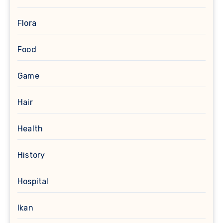
Flora
Food
Game
Hair
Health
History
Hospital
Ikan