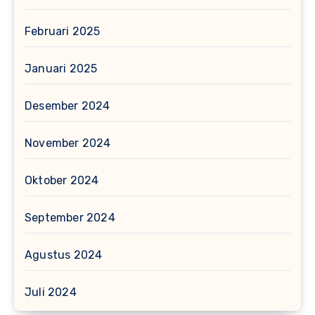
Februari 2025
Januari 2025
Desember 2024
November 2024
Oktober 2024
September 2024
Agustus 2024
Juli 2024