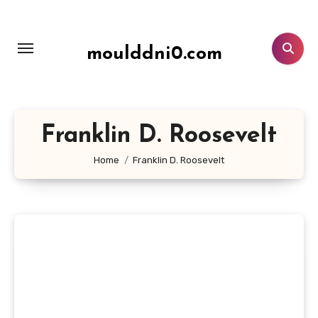
Lewati
ke
konten
moulddni0.com
Franklin D. Roosevelt
Home
Franklin D. Roosevelt