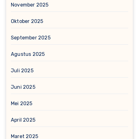
November 2025
Oktober 2025
September 2025
Agustus 2025
Juli 2025
Juni 2025
Mei 2025
April 2025
Maret 2025