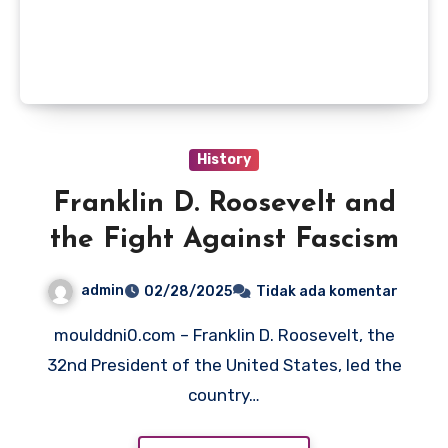
History
Franklin D. Roosevelt and
the Fight Against Fascism
admin
02/28/2025
Tidak ada komentar
moulddni0.com – Franklin D. Roosevelt, the
32nd President of the United States, led the
country…