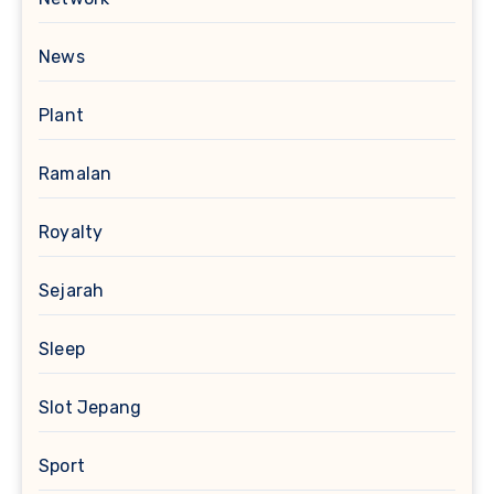
News
Plant
Ramalan
Royalty
Sejarah
Sleep
Slot Jepang
Sport