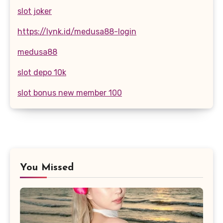
slot joker
https://lynk.id/medusa88-login
medusa88
slot depo 10k
slot bonus new member 100
You Missed