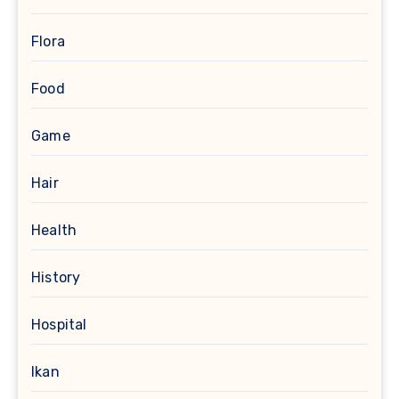
Flora
Food
Game
Hair
Health
History
Hospital
Ikan