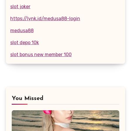
slot joker
https://lynk.id/medusa88-login
medusa88
slot depo 10k
slot bonus new member 100
You Missed