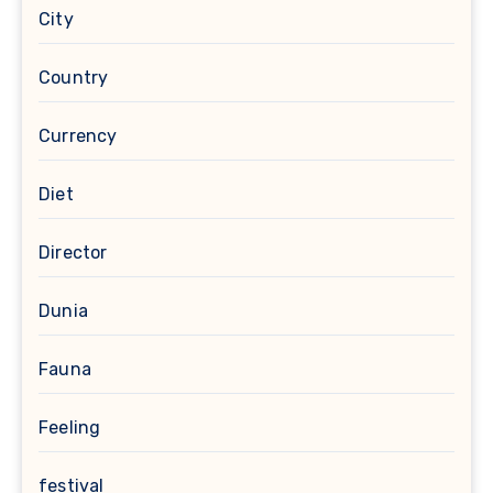
City
Country
Currency
Diet
Director
Dunia
Fauna
Feeling
festival