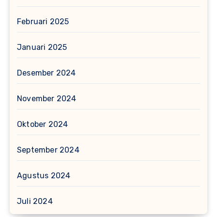
Februari 2025
Januari 2025
Desember 2024
November 2024
Oktober 2024
September 2024
Agustus 2024
Juli 2024