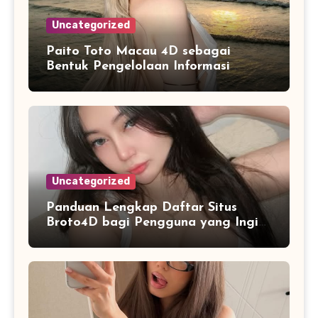
Uncategorized
Paito Toto Macau 4D sebagai
Bentuk Pengelolaan Informasi
Digital yang Lebih Terstruktur
Uncategorized
Panduan Lengkap Daftar Situs
Broto4D bagi Pengguna yang Ingin
Mengenal Fitur dan Layanan