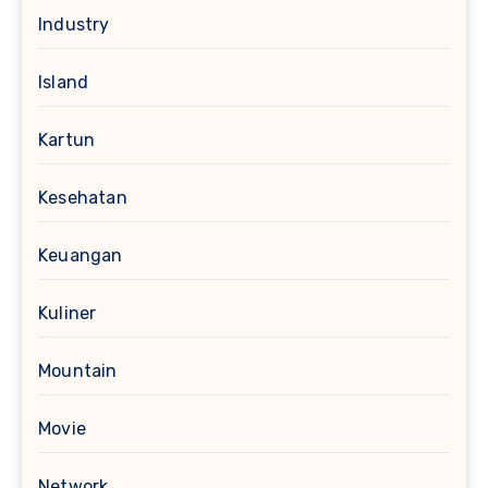
Industry
Island
Kartun
Kesehatan
Keuangan
Kuliner
Mountain
Movie
Network