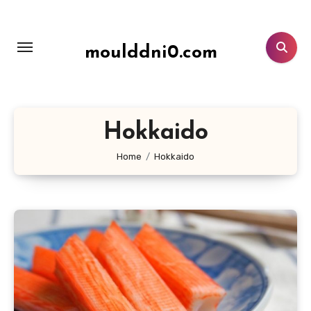
Lewati
ke
konten
moulddni0.com
Hokkaido
Home
Hokkaido