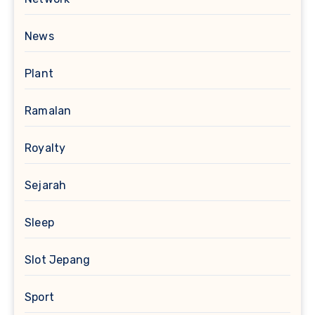
News
Plant
Ramalan
Royalty
Sejarah
Sleep
Slot Jepang
Sport