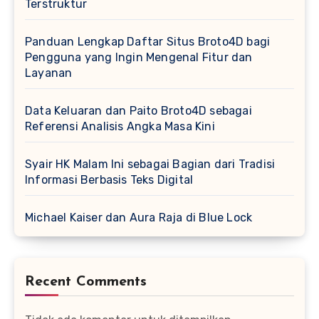
Terstruktur
Panduan Lengkap Daftar Situs Broto4D bagi
Pengguna yang Ingin Mengenal Fitur dan
Layanan
Data Keluaran dan Paito Broto4D sebagai
Referensi Analisis Angka Masa Kini
Syair HK Malam Ini sebagai Bagian dari Tradisi
Informasi Berbasis Teks Digital
Michael Kaiser dan Aura Raja di Blue Lock
Recent Comments