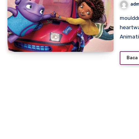
adm
moulddni0.com – Home (2015) is a vibrant and
heartw
Animat
Baca 