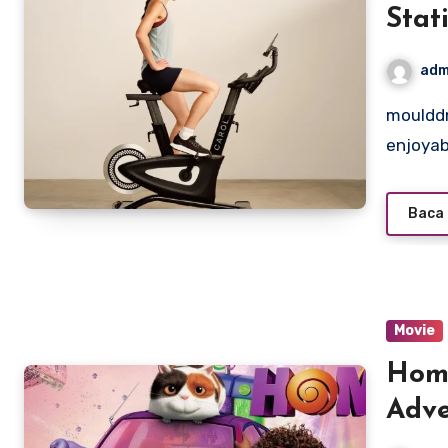
Stat
adm
moulddni0.com – Cycling is one of the most effective and
enjoyab
Baca 
Movie
Home
Adve