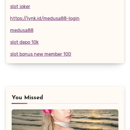
slot joker
https://lynk.id/medusa88-login
medusa88
slot depo 10k
slot bonus new member 100
You Missed