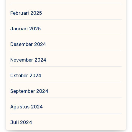
Februari 2025
Januari 2025
Desember 2024
November 2024
Oktober 2024
September 2024
Agustus 2024
Juli 2024