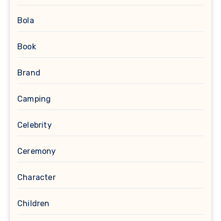
Bola
Book
Brand
Camping
Celebrity
Ceremony
Character
Children