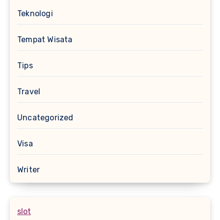
Teknologi
Tempat Wisata
Tips
Travel
Uncategorized
Visa
Writer
slot