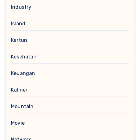
Industry
Island
Kartun
Kesehatan
Keuangan
Kuliner
Mountain
Movie
Network