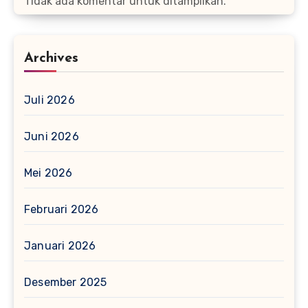
Tidak ada komentar untuk ditampilkan.
Archives
Juli 2026
Juni 2026
Mei 2026
Februari 2026
Januari 2026
Desember 2025