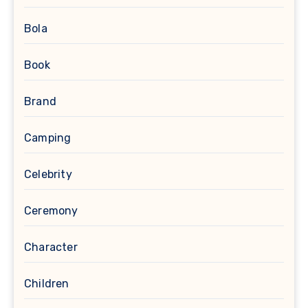
Bola
Book
Brand
Camping
Celebrity
Ceremony
Character
Children