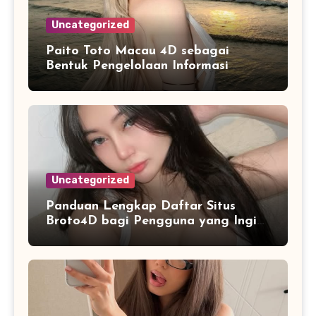
Uncategorized
Paito Toto Macau 4D sebagai
Bentuk Pengelolaan Informasi
Digital yang Lebih Terstruktur
Uncategorized
Panduan Lengkap Daftar Situs
Broto4D bagi Pengguna yang Ingin
Mengenal Fitur dan Layanan