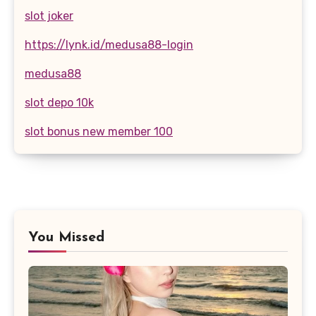
slot joker
https://lynk.id/medusa88-login
medusa88
slot depo 10k
slot bonus new member 100
You Missed