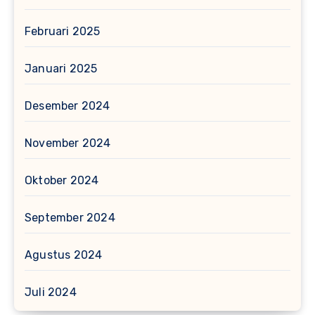
Februari 2025
Januari 2025
Desember 2024
November 2024
Oktober 2024
September 2024
Agustus 2024
Juli 2024