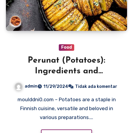
Food
Perunat (Potatoes):
Ingredients and
Instructions
admin
11/29/2024
Tidak ada komentar
moulddni0.com – Potatoes are a staple in
Finnish cuisine, versatile and beloved in
various preparations.…