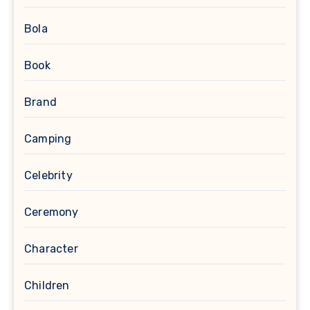
Bola
Book
Brand
Camping
Celebrity
Ceremony
Character
Children