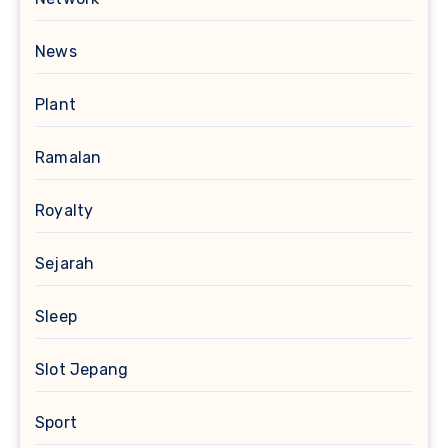
News
Plant
Ramalan
Royalty
Sejarah
Sleep
Slot Jepang
Sport