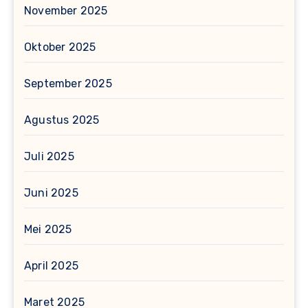
November 2025
Oktober 2025
September 2025
Agustus 2025
Juli 2025
Juni 2025
Mei 2025
April 2025
Maret 2025