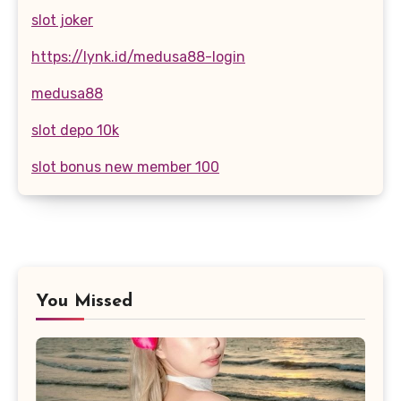
slot joker
https://lynk.id/medusa88-login
medusa88
slot depo 10k
slot bonus new member 100
You Missed