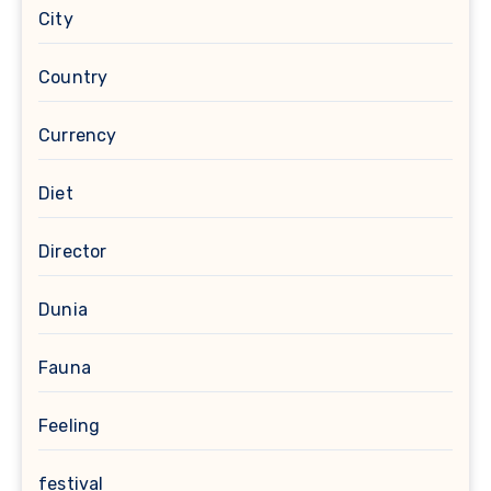
City
Country
Currency
Diet
Director
Dunia
Fauna
Feeling
festival