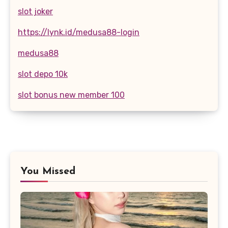
slot joker
https://lynk.id/medusa88-login
medusa88
slot depo 10k
slot bonus new member 100
You Missed