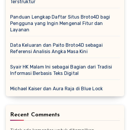
Terstruktur
Panduan Lengkap Daftar Situs Broto4D bagi
Pengguna yang Ingin Mengenal Fitur dan
Layanan
Data Keluaran dan Paito Broto4D sebagai
Referensi Analisis Angka Masa Kini
Syair HK Malam Ini sebagai Bagian dari Tradisi
Informasi Berbasis Teks Digital
Michael Kaiser dan Aura Raja di Blue Lock
Recent Comments