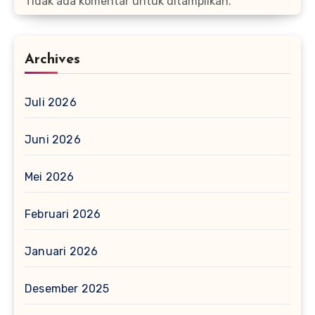
Tidak ada komentar untuk ditampilkan.
Archives
Juli 2026
Juni 2026
Mei 2026
Februari 2026
Januari 2026
Desember 2025