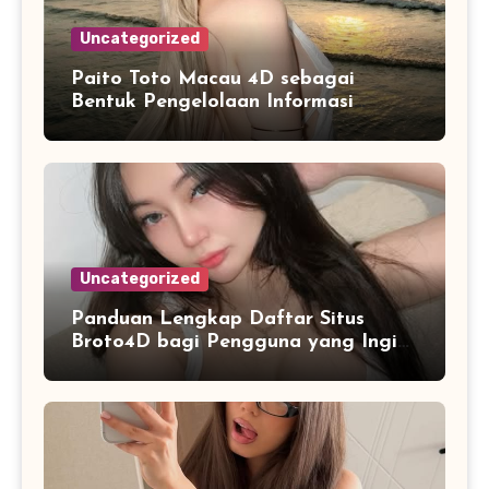
Uncategorized
Paito Toto Macau 4D sebagai
Bentuk Pengelolaan Informasi
Digital yang Lebih Terstruktur
Uncategorized
Panduan Lengkap Daftar Situs
Broto4D bagi Pengguna yang Ingin
Mengenal Fitur dan Layanan