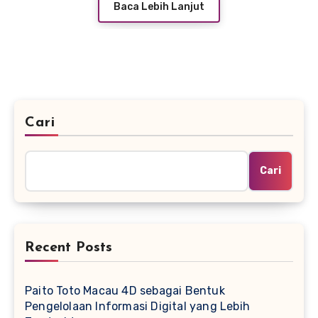
Baca Lebih Lanjut
Cari
Cari
Recent Posts
Paito Toto Macau 4D sebagai Bentuk
Pengelolaan Informasi Digital yang Lebih