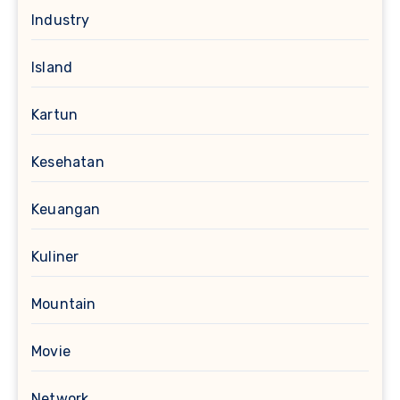
Industry
Island
Kartun
Kesehatan
Keuangan
Kuliner
Mountain
Movie
Network