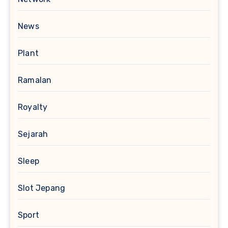
News
Plant
Ramalan
Royalty
Sejarah
Sleep
Slot Jepang
Sport