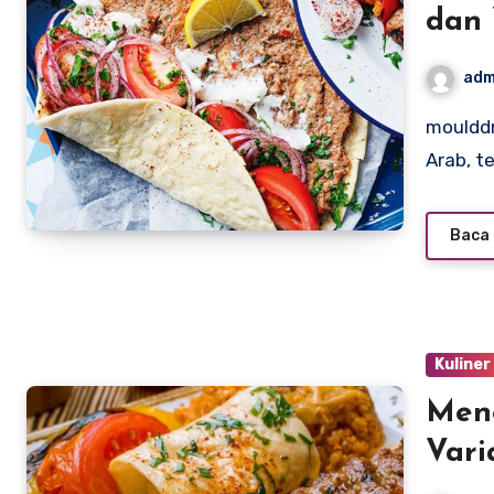
dan 
adm
moulddni0.com – Oman, sebuah negara di Semenanjung
Arab, t
Baca 
Kuliner
Meng
Var