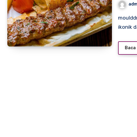
adm
moulddni0.com – Kebab adalah salah satu hidangan paling
ikonik 
Baca 