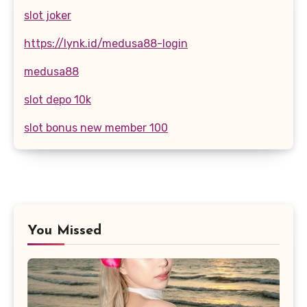
slot joker
https://lynk.id/medusa88-login
medusa88
slot depo 10k
slot bonus new member 100
You Missed