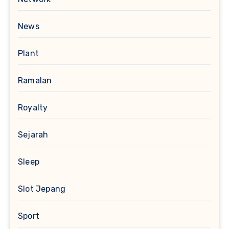
News
Plant
Ramalan
Royalty
Sejarah
Sleep
Slot Jepang
Sport