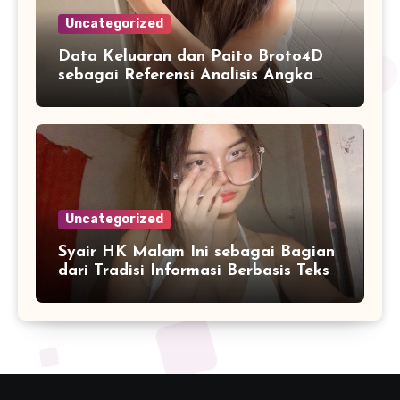
Uncategorized
Data Keluaran dan Paito Broto4D
sebagai Referensi Analisis Angka
Masa Kini
Uncategorized
Syair HK Malam Ini sebagai Bagian
dari Tradisi Informasi Berbasis Teks
Digital