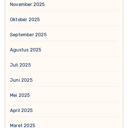
November 2025
Oktober 2025
September 2025
Agustus 2025
Juli 2025
Juni 2025
Mei 2025
April 2025
Maret 2025