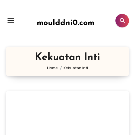
Lewati
ke
konten
moulddni0.com
Kekuatan Inti
Home
Kekuatan Inti