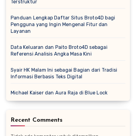
Terstruktur
Panduan Lengkap Daftar Situs Broto4D bagi
Pengguna yang Ingin Mengenal Fitur dan
Layanan
Data Keluaran dan Paito Broto4D sebagai
Referensi Analisis Angka Masa Kini
Syair HK Malam Ini sebagai Bagian dari Tradisi
Informasi Berbasis Teks Digital
Michael Kaiser dan Aura Raja di Blue Lock
Recent Comments