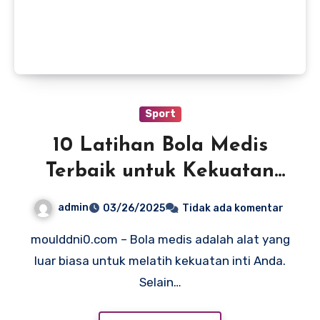
Sport
10 Latihan Bola Medis
Terbaik untuk Kekuatan
Inti Anda
admin
03/26/2025
Tidak ada komentar
moulddni0.com – Bola medis adalah alat yang
luar biasa untuk melatih kekuatan inti Anda.
Selain…