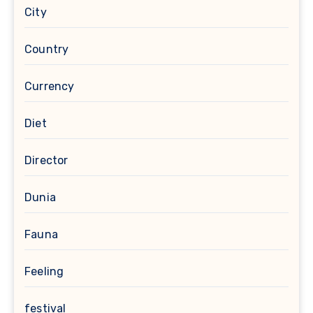
City
Country
Currency
Diet
Director
Dunia
Fauna
Feeling
festival