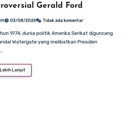
roversial Gerald Ford
in
03/08/2025
Tidak ada komentar
andal Watergate yang melibatkan Presiden
d…
Lebih Lanjut