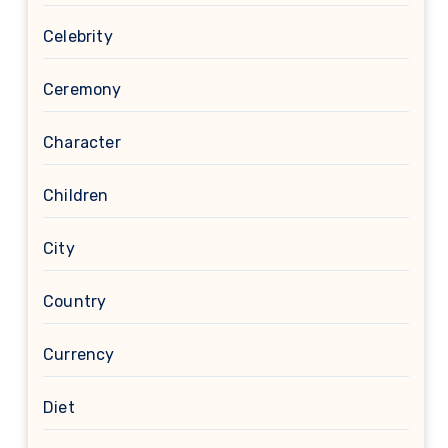
Celebrity
Ceremony
Character
Children
City
Country
Currency
Diet