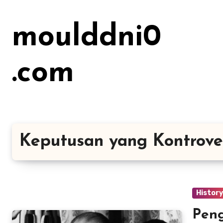
Lewati
ke
moulddni0
konten
.com
Keputusan yang Kontrover
Histor
Pen