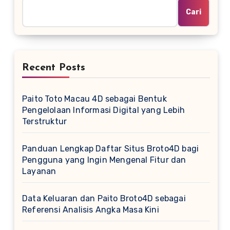
Cari
Recent Posts
Paito Toto Macau 4D sebagai Bentuk
Pengelolaan Informasi Digital yang Lebih
Terstruktur
Panduan Lengkap Daftar Situs Broto4D bagi
Pengguna yang Ingin Mengenal Fitur dan
Layanan
Data Keluaran dan Paito Broto4D sebagai
Referensi Analisis Angka Masa Kini