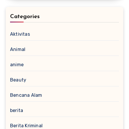
Categories
Aktivitas
Animal
anime
Beauty
Bencana Alam
berita
Berita Kriminal