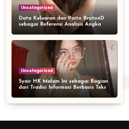
Uncategorized
Data Keluaran dan Paito Broto4D
sebagai Referensi Analisis Angka
Masa Kini
Uncategorized
Syair HK Malam Ini sebagai Bagian
dari Tradisi Informasi Berbasis Teks
Digital