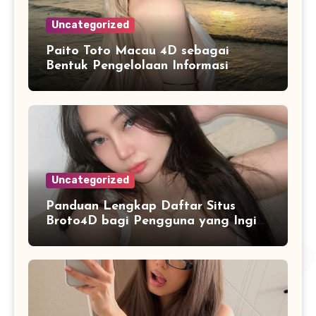
Uncategorized
Paito Toto Macau 4D sebagai
Bentuk Pengelolaan Informasi
Digital yang Lebih Terstruktur
Uncategorized
Panduan Lengkap Daftar Situs
Broto4D bagi Pengguna yang Ingin
Mengenal Fitur dan Layanan