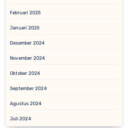
Februari 2025
Januari 2025
Desember 2024
November 2024
Oktober 2024
September 2024
Agustus 2024
Juli 2024