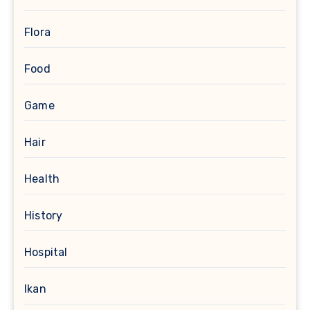
Flora
Food
Game
Hair
Health
History
Hospital
Ikan