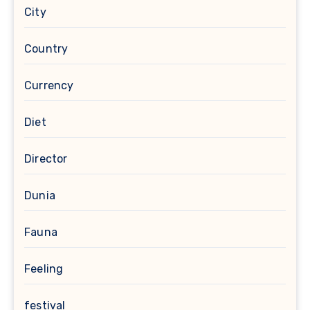
City
Country
Currency
Diet
Director
Dunia
Fauna
Feeling
festival