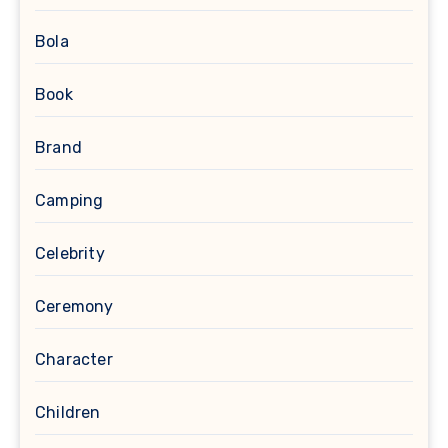
Bola
Book
Brand
Camping
Celebrity
Ceremony
Character
Children