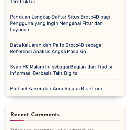
Terstruktur
Panduan Lengkap Daftar Situs Broto4D bagi
Pengguna yang Ingin Mengenal Fitur dan
Layanan
Data Keluaran dan Paito Broto4D sebagai
Referensi Analisis Angka Masa Kini
Syair HK Malam Ini sebagai Bagian dari Tradisi
Informasi Berbasis Teks Digital
Michael Kaiser dan Aura Raja di Blue Lock
Recent Comments