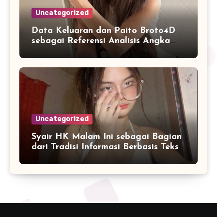
Uncategorized
Data Keluaran dan Paito Broto4D
sebagai Referensi Analisis Angka
Masa Kini
Uncategorized
Syair HK Malam Ini sebagai Bagian
dari Tradisi Informasi Berbasis Teks
Digital