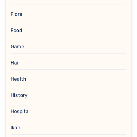
Flora
Food
Game
Hair
Health
History
Hospital
Ikan