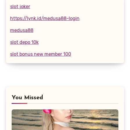
slot joker
https://lynk.id/medusa88-login
medusa88
slot depo 10k
slot bonus new member 100
You Missed