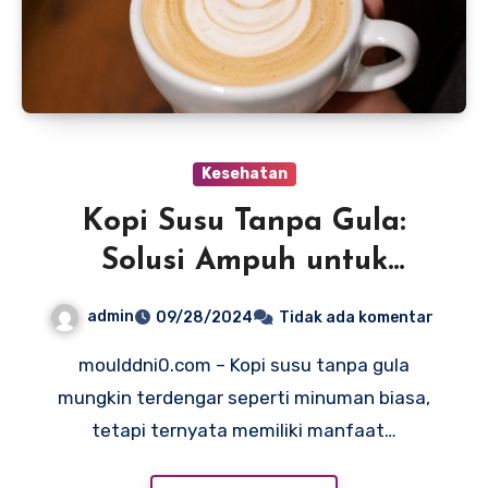
Kesehatan
Kopi Susu Tanpa Gula:
Solusi Ampuh untuk
Mengatasi Nyeri Mata
admin
09/28/2024
Tidak ada komentar
dan Sendi
moulddni0.com – Kopi susu tanpa gula
mungkin terdengar seperti minuman biasa,
tetapi ternyata memiliki manfaat…