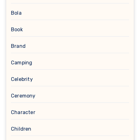
Bola
Book
Brand
Camping
Celebrity
Ceremony
Character
Children