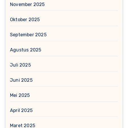
November 2025
Oktober 2025
September 2025
Agustus 2025
Juli 2025
Juni 2025
Mei 2025
April 2025
Maret 2025