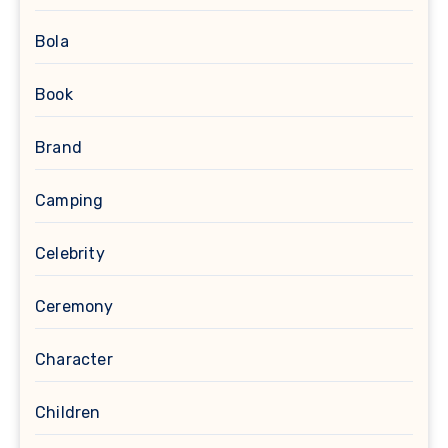
Bola
Book
Brand
Camping
Celebrity
Ceremony
Character
Children