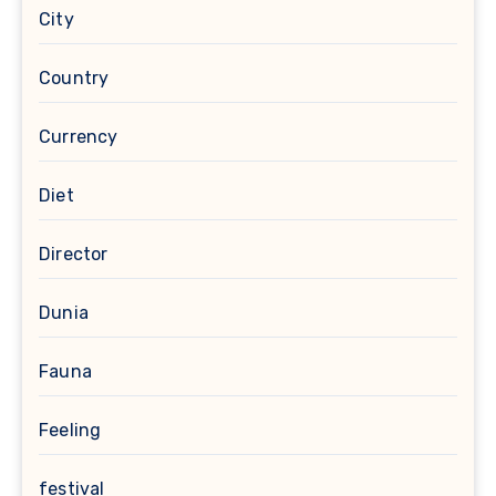
City
Country
Currency
Diet
Director
Dunia
Fauna
Feeling
festival