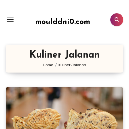
Lewati
ke
konten
moulddni0.com
Kuliner Jalanan
Home
Kuliner Jalanan