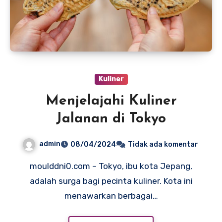
Kuliner
Menjelajahi Kuliner
Jalanan di Tokyo
admin
08/04/2024
Tidak ada komentar
moulddni0.com – Tokyo, ibu kota Jepang,
adalah surga bagi pecinta kuliner. Kota ini
menawarkan berbagai…