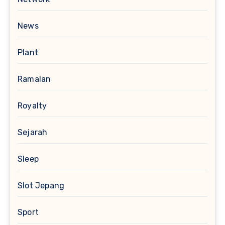
News
Plant
Ramalan
Royalty
Sejarah
Sleep
Slot Jepang
Sport