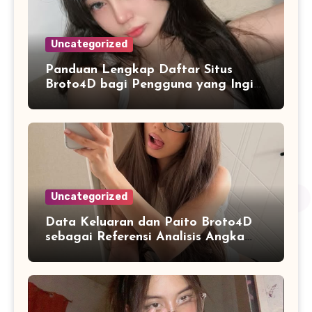
Uncategorized
Panduan Lengkap Daftar Situs
Broto4D bagi Pengguna yang Ingin
Mengenal Fitur dan Layanan
Uncategorized
Data Keluaran dan Paito Broto4D
sebagai Referensi Analisis Angka
Masa Kini