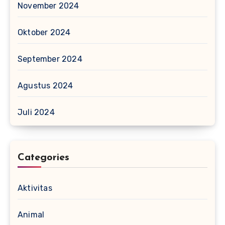
November 2024
Oktober 2024
September 2024
Agustus 2024
Juli 2024
Categories
Aktivitas
Animal