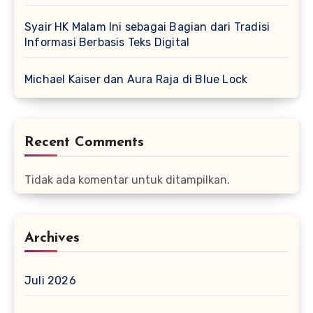
Syair HK Malam Ini sebagai Bagian dari Tradisi
Informasi Berbasis Teks Digital
Michael Kaiser dan Aura Raja di Blue Lock
Recent Comments
Tidak ada komentar untuk ditampilkan.
Archives
Juli 2026