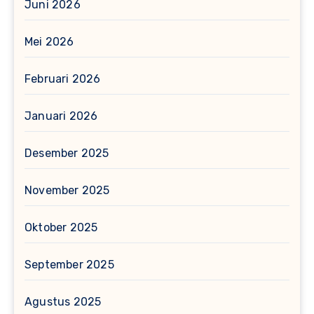
Juni 2026
Mei 2026
Februari 2026
Januari 2026
Desember 2025
November 2025
Oktober 2025
September 2025
Agustus 2025