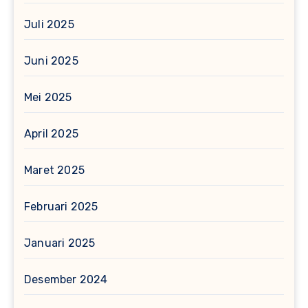
Juli 2025
Juni 2025
Mei 2025
April 2025
Maret 2025
Februari 2025
Januari 2025
Desember 2024