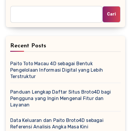
Cari
Recent Posts
Paito Toto Macau 4D sebagai Bentuk
Pengelolaan Informasi Digital yang Lebih
Terstruktur
Panduan Lengkap Daftar Situs Broto4D bagi
Pengguna yang Ingin Mengenal Fitur dan
Layanan
Data Keluaran dan Paito Broto4D sebagai
Referensi Analisis Angka Masa Kini