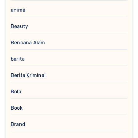
anime
Beauty
Bencana Alam
berita
Berita Kriminal
Bola
Book
Brand