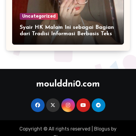
Uncategorized
Syair HK Malam Ini sebagai Bagian
dari Tradisi Informasi Berbasis Teks
Digital
moulddni0.com
Copyright © All rights reserved
|
Blogus
by