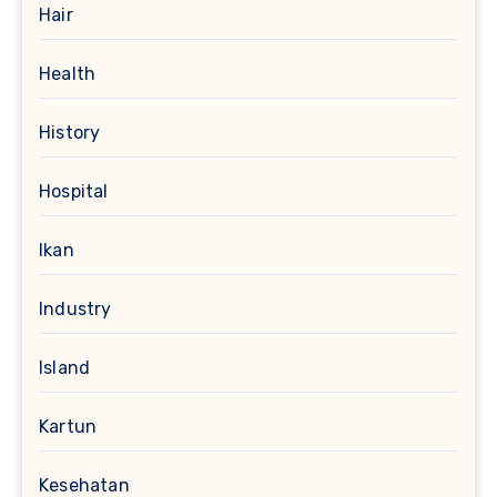
Hair
Health
History
Hospital
Ikan
Industry
Island
Kartun
Kesehatan