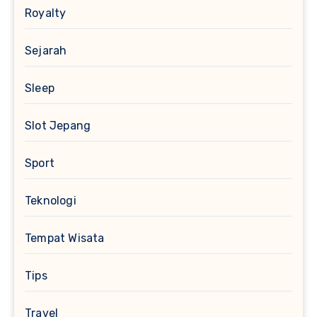
Royalty
Sejarah
Sleep
Slot Jepang
Sport
Teknologi
Tempat Wisata
Tips
Travel