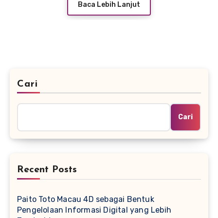
Baca Lebih Lanjut
Cari
Cari
Recent Posts
Paito Toto Macau 4D sebagai Bentuk
Pengelolaan Informasi Digital yang Lebih