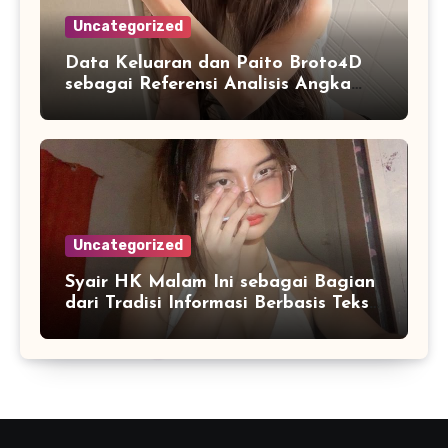
Uncategorized
Data Keluaran dan Paito Broto4D
sebagai Referensi Analisis Angka
Masa Kini
Uncategorized
Syair HK Malam Ini sebagai Bagian
dari Tradisi Informasi Berbasis Teks
Digital