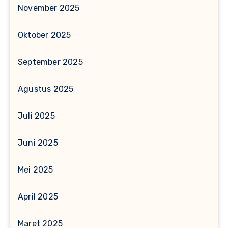
November 2025
Oktober 2025
September 2025
Agustus 2025
Juli 2025
Juni 2025
Mei 2025
April 2025
Maret 2025