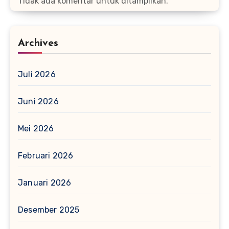
Tidak ada komentar untuk ditampilkan.
Archives
Juli 2026
Juni 2026
Mei 2026
Februari 2026
Januari 2026
Desember 2025