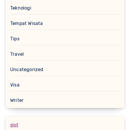
Teknologi
Tempat Wisata
Tips
Travel
Uncategorized
Visa
Writer
slot