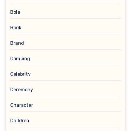
Bola
Book
Brand
Camping
Celebrity
Ceremony
Character
Children