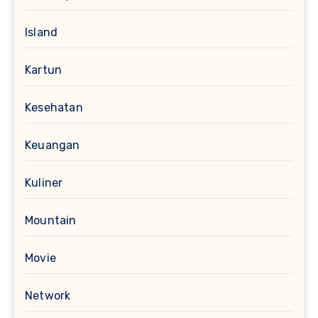
Island
Kartun
Kesehatan
Keuangan
Kuliner
Mountain
Movie
Network