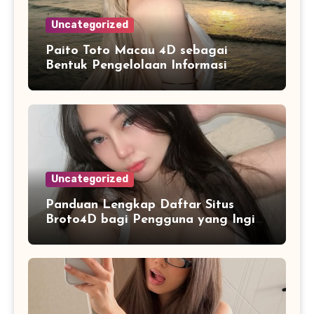
Uncategorized
Paito Toto Macau 4D sebagai
Bentuk Pengelolaan Informasi
Digital yang Lebih Terstruktur
Uncategorized
Panduan Lengkap Daftar Situs
Broto4D bagi Pengguna yang Ingin
Mengenal Fitur dan Layanan