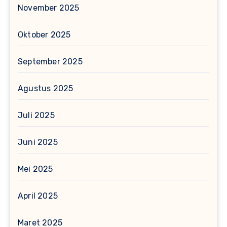
November 2025
Oktober 2025
September 2025
Agustus 2025
Juli 2025
Juni 2025
Mei 2025
April 2025
Maret 2025