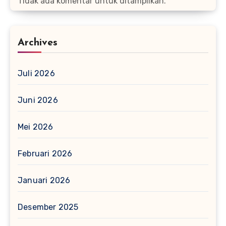
Tidak ada komentar untuk ditampilkan.
Archives
Juli 2026
Juni 2026
Mei 2026
Februari 2026
Januari 2026
Desember 2025