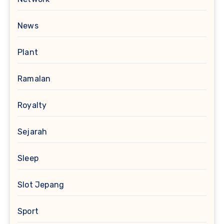
News
Plant
Ramalan
Royalty
Sejarah
Sleep
Slot Jepang
Sport