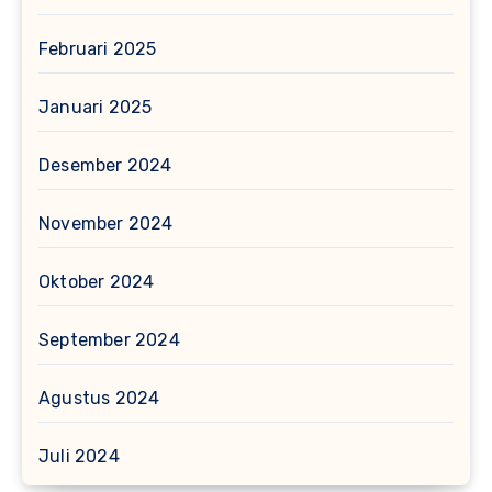
Februari 2025
Januari 2025
Desember 2024
November 2024
Oktober 2024
September 2024
Agustus 2024
Juli 2024