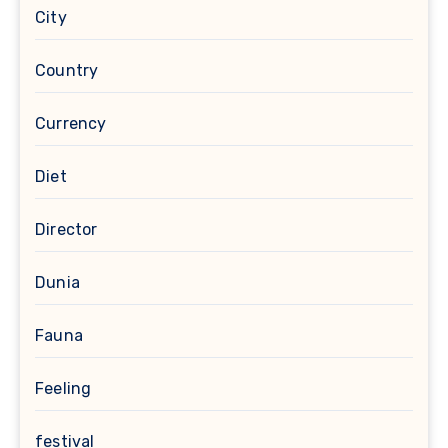
City
Country
Currency
Diet
Director
Dunia
Fauna
Feeling
festival