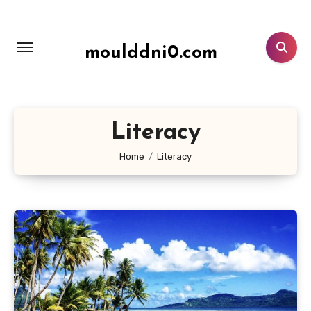
Lewati
ke
konten
moulddni0.com
Literacy
Home
Literacy